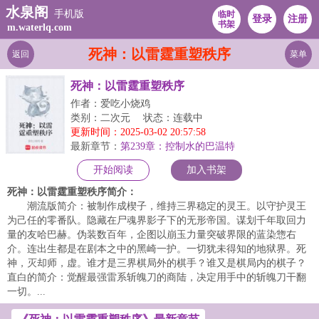
水泉阁
手机版
临时
登录
注册
书架
m.waterlq.com
死神：以雷霆重塑秩序
返回
菜单
死神：以雷霆重塑秩序
作者：爱吃小烧鸡
类别：二次元
状态：连载中
更新时间：2025-03-02 20:57:58
最新章节：
第239章：控制水的巴温特
开始阅读
加入书架
死神：以雷霆重塑秩序简介：
潮流版简介：被制作成楔子，维持三界稳定的灵王。以守护灵王
为己任的零番队。隐藏在尸魂界影子下的无形帝国。谋划千年取回力
量的友哈巴赫。伪装数百年，企图以崩玉力量突破界限的蓝染惣右
介。连出生都是在剧本之中的黑崎一护。一切犹未得知的地狱界。死
神，灭却师，虚。谁才是三界棋局外的棋手？谁又是棋局内的棋子？
直白的简介：觉醒最强雷系斩魄刀的商陆，决定用手中的斩魄刀干翻
一切。...