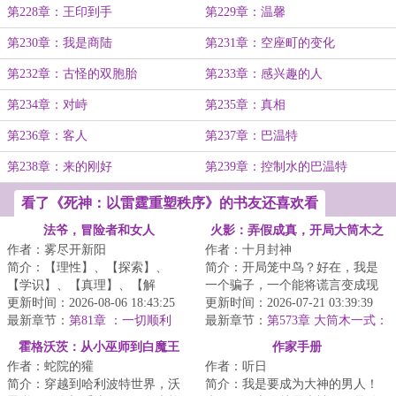
第228章：王印到手
第229章：温馨
第230章：我是商陆
第231章：空座町的变化
第232章：古怪的双胞胎
第233章：感兴趣的人
第234章：对峙
第235章：真相
第236章：客人
第237章：巴温特
第238章：来的刚好
第239章：控制水的巴温特
看了《死神：以雷霆重塑秩序》的书友还喜欢看
法爷，冒险者和女人
火影：弄假成真，开局大筒木之
作者：雾尽开新阳
作者：十月封神
体
简介：【理性】、【探索】、
简介：开局笼中鸟？好在，我是
【学识】、【真理】、【解
一个骗子，一个能将谎言变成现
构】、【元素】让李维从只会扔
更新时间：2026-08-06 18:43:25
实的骗子。准备好了吗？我要开
更新时间：2026-07-21 03:39:39
法术的元素蛮子，蜕变...
最新章节：
第81章 ：一切顺利
始说谎了。■“...
最新章节：
第573章 大筒木一式：
日向云川！你怎么敢？！！
霍格沃茨：从小巫师到白魔王
作家手册
作者：蛇院的獾
作者：听日
简介：穿越到哈利波特世界，沃
简介：我是要成为大神的男人！