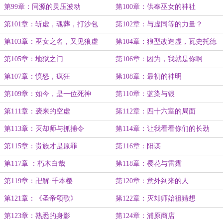
第99章：同源的灵压波动
第100章：供奉巫女的神社
第101章：斩虚，魂葬，打沙包
第102章：与虚同等的力量？
第103章：巫女之名，又见狼虚
第104章：狼型改造虚，瓦史托德
第105章：地狱之门
第106章：因为，我就是你啊
第107章：愤怒，疯狂
第108章：最初的神明
第109章：如今，是一位死神
第110章：蓝染与银
第111章：袭来的空虚
第112章：四十六室的局面
第113章：灭却师与抓捕令
第114章：让我看看你们的长劲
第115章：贵族才是原罪
第116章：阳谋
第117章 ：朽木白哉
第118章：樱花与雷霆
第119章：卍解·千本樱
第120章：意外到来的人
第121章：《圣帝颂歌》
第122章：灭却师始祖猜想
第123章：熟悉的身影
第124章：浦原商店