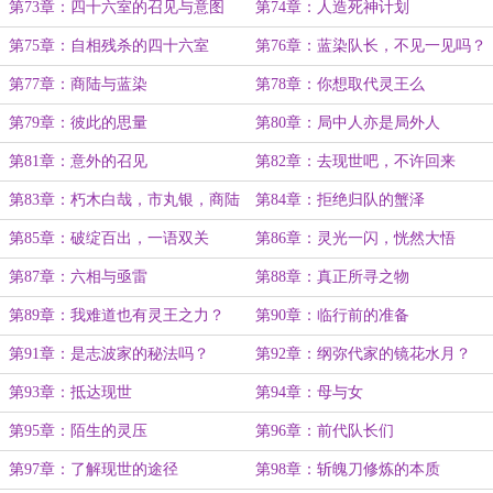
第73章：四十六室的召见与意图
第74章：人造死神计划
第75章：自相残杀的四十六室
第76章：蓝染队长，不见一见吗？
第77章：商陆与蓝染
第78章：你想取代灵王么
第79章：彼此的思量
第80章：局中人亦是局外人
第81章：意外的召见
第82章：去现世吧，不许回来
第83章：朽木白哉，市丸银，商陆
第84章：拒绝归队的蟹泽
第85章：破绽百出，一语双关
第86章：灵光一闪，恍然大悟
第87章：六相与亟雷
第88章：真正所寻之物
第89章：我难道也有灵王之力？
第90章：临行前的准备
第91章：是志波家的秘法吗？
第92章：纲弥代家的镜花水月？
第93章：抵达现世
第94章：母与女
第95章：陌生的灵压
第96章：前代队长们
第97章：了解现世的途径
第98章：斩魄刀修炼的本质