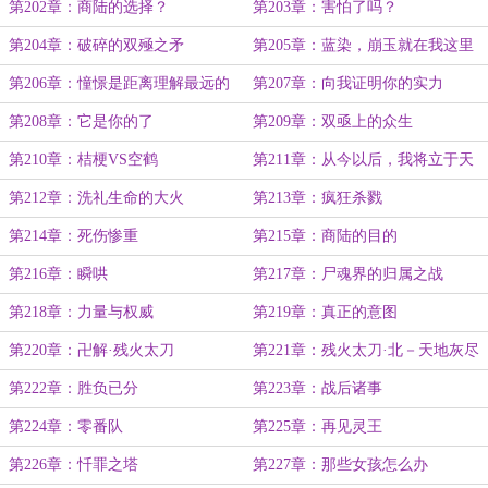
第202章：商陆的选择？
第203章：害怕了吗？
第204章：破碎的双殛之矛
第205章：蓝染，崩玉就在我这里
第206章：憧憬是距离理解最远的
第207章：向我证明你的实力
距离
第208章：它是你的了
第209章：双亟上的众生
第210章：桔梗VS空鹤
第211章：从今以后，我将立于天
上
第212章：洗礼生命的大火
第213章：疯狂杀戮
第214章：死伤惨重
第215章：商陆的目的
第216章：瞬哄
第217章：尸魂界的归属之战
第218章：力量与权威
第219章：真正的意图
第220章：卍解·残火太刀
第221章：残火太刀·北－天地灰尽
第222章：胜负已分
第223章：战后诸事
第224章：零番队
第225章：再见灵王
第226章：忏罪之塔
第227章：那些女孩怎么办