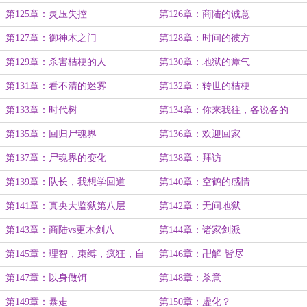
第125章：灵压失控
第126章：商陆的诚意
第127章：御神木之门
第128章：时间的彼方
第129章：杀害桔梗的人
第130章：地狱的瘴气
第131章：看不清的迷雾
第132章：转世的桔梗
第133章：时代树
第134章：你来我往，各说各的
第135章：回归尸魂界
第136章：欢迎回家
第137章：尸魂界的变化
第138章：拜访
第139章：队长，我想学回道
第140章：空鹤的感情
第141章：真央大监狱第八层
第142章：无间地狱
第143章：商陆vs更木剑八
第144章：诸家剑派
第145章：理智，束缚，疯狂，自
第146章：卍解·皆尽
由
第147章：以身做饵
第148章：杀意
第149章：暴走
第150章：虚化？