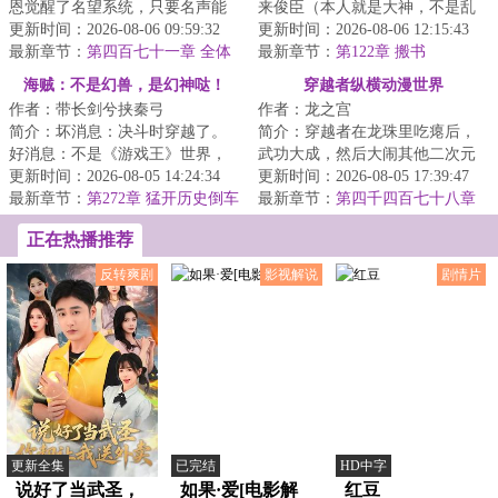
恩觉醒了名望系统，只要名声能
来俊臣（本人就是大神，不是乱
够广为传播，他就可以获得名望
更新时间：2026-08-06 09:59:32
写）...
更新时间：2026-08-06 12:15:43
点，给自己学会...
最新章节：
第四百七十一章 全体
最新章节：
第122章 搬书
大会？巫师贤人会议！
海贼：不是幻兽，是幻神哒！
穿越者纵横动漫世界
作者：带长剑兮挟秦弓
作者：龙之宫
简介：坏消息：决斗时穿越了。
简介：穿越者在龙珠里吃瘪后，
好消息：不是《游戏王》世界，
武功大成，然后大闹其他二次元
不用赌命打牌。坏消息：是《海
更新时间：2026-08-05 14:24:34
世界。将穿越进行到底！...
更新时间：2026-08-05 17:39:47
贼王》世界，不...
最新章节：
第272章 猛开历史倒车
最新章节：
第四千四百七十八章
强力
正在热播推荐
反转爽剧
影视解说
剧情片
更新全集
已完结
HD中字
说好了当武圣，
如果·爱[电影解
红豆