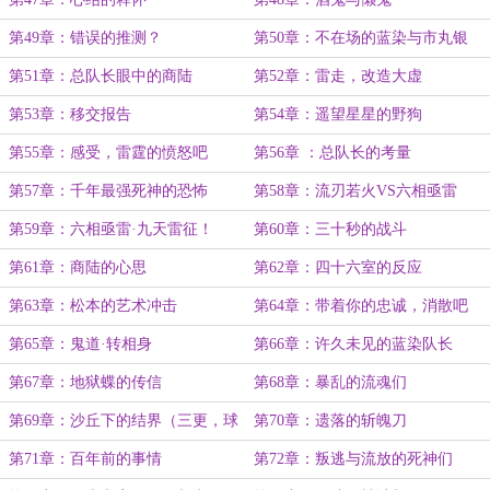
第49章：错误的推测？
第50章：不在场的蓝染与市丸银
第51章：总队长眼中的商陆
第52章：雷走，改造大虚
第53章：移交报告
第54章：遥望星星的野狗
第55章：感受，雷霆的愤怒吧
第56章 ：总队长的考量
第57章：千年最强死神的恐怖
第58章：流刃若火VS六相亟雷
第59章：六相亟雷·九天雷征！
第60章：三十秒的战斗
第61章：商陆的心思
第62章：四十六室的反应
第63章：松本的艺术冲击
第64章：带着你的忠诚，消散吧
第65章：鬼道·转相身
第66章：许久未见的蓝染队长
第67章：地狱蝶的传信
第68章：暴乱的流魂们
第69章：沙丘下的结界（三更，球
第70章：遗落的斩魄刀
球月票，订阅）
第71章：百年前的事情
第72章：叛逃与流放的死神们