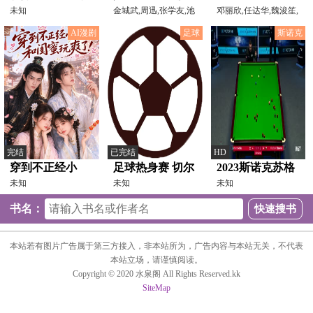
你却让我送外卖
未知
说]
金城武,周迅,张学友,池
邓丽欣,任达华,魏浚笙,
珍熙,曾志伟,吴君如,
龚慈恩,冯素波,方平,
AI漫剧
足球
斯诺克
完结
已完结
HD
穿到不正经小
足球热身赛 切尔
2023斯诺克苏格
说，和闺蜜玩爽
未知
西VS尤文图斯
未知
兰公开赛 马修·
未知
了
20260805
史蒂文斯3-4马克
书名：
·塞尔比
20231212
本站若有图片广告属于第三方接入，非本站所为，广告内容与本站无关，不代表
本站立场，请谨慎阅读。
Copyright © 2020 水泉阁 All Rights Reserved.kk
SiteMap