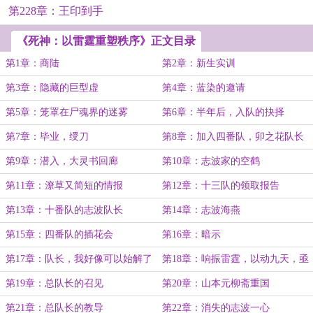
第228章：王印到手
《死神：以雷霆重塑秩序》正文目录
第1章：商陆
第2章：新生实训
第3章：隐藏的巨型虚
第4章：蓝染的邀请
第5章：笼罩在尸魂界的迷雾
第6章：半年后，入队的抉择
第7章：毕业，绶刀
第8章：加入四番队，卯之花队长
第9章：潜入，大灵书回廊
第10章：志波家的空鹤
第11章：潦草又简短的情报
第12章：十三队的领取报告
第13章：十番队的志波队长
第14章：志波海燕
第15章：四番队的插花会
第16章：暗示
第17章：队长，我好像可以始解了
第18章：响振雷霆，以动九天，亟
雷
第19章：总队长的召见
第20章：山本元柳斋重国
第21章：总队长的教导
第22章：消失的志波一心