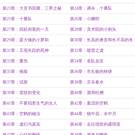
第23章：大灵书回廊，三界之秘
第24章：调令，十番队
第25章：十番队
第26章：小狮郎
第27章：四处闲逛的一天
第28章：灵术院的小刺头
第29章：耍大锤的小萝莉
第30章：长高的勇音和长不高的冬
狮郎
第31章：又现失踪的死神
第32章：噬雷之虚
第33章：重伤
第34章：各队反应
第35章：推敲
第36章：市丸银的柿饼
第37章：试探
第38章：京乐春水
第39章：雷纹的变化
第40章：酒局吐槽
第41章：不要招惹生气的女人
第42章：羞涩的空鹤
第43章：空鹤的秘法
第44章：镜中花，水中月
第45章：虚幻与真实
第46章：去往现世的露琪亚
第47章：心结的释怀
第48章：酒鬼与懒鬼