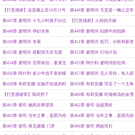
恋爱
【打赏感谢】这是截止至10月31号
第446章 麦明河·天堂是一辆公交车
的爱
第447章 麦明河·十九小时真不白过
【打赏感谢】人间四月姥
第448章 麦明河·孕妇专座
第449章 麦明河·陷阱中的陷阱
第450章 麦明河·专座
第451章 麦明河·惩罚，分析和新变
故
第452章 麦明河·搭配得天衣无缝
第453章 麦明河·行动计划
第454章 麦明河·言而有信，童叟无
第455章 阿什利·麦明河的结局
欺，活人专座
第456章 阿什利·多少年也不变的模
第457章 麦明河·无人等待，有人跟
样
踪
第458章 布莉安娜·在她不知道的时
第459章 布莉安娜·写丢了一个主角
候
的原因
【打赏感谢章】我词穷了
第460章 布莉安娜·吃海鲜汤的金雪
梨们
第461章 柴司·她死在希望里
第462章 柴司·远超票价
第463章 柴司·当年之事，是因为你
第464章 柴司·当年之事，是因为你
太优秀了（一）
太优秀了（二）
第465章 柴司·再见黛菊·门罗
第466章 柴司·两副耳钉