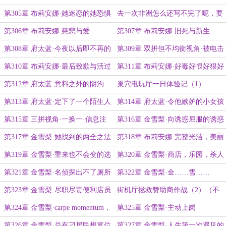
是秃鹫啊，是府太蓝啊
第305章 布莉安娜·她迷恋的她恐惧
去一次非洲怎么还写不完了呢，要
的她渴望的但是
不今天就算是最后一篇吧
第306章 布莉安娜·慈悲与爱
第307章 布莉安娜·旧死与新生
第308章 府太蓝·今夜以后即不再的
第309章 双拼但不均衡视角·被电击
同伴
倒的人
第310章 布莉安娜·最后致歉与活过
第311章 布莉安娜·好毒好恨好狠好
今夜
痛好爽快
第312章 府太蓝·意料之外的阴沟
巢穴电玩厅一日体验记（1）
第313章 府太蓝·定下了一个陌生人
第314章 府太蓝·令他嫉妒的小女孩
的命运
第315章 三拼视角·一换一·信息注
第316章 金雪梨·向诱惑屈服的诱惑
入太早·巢穴警局NSPD
第317章 金雪梨·她找到的两全之法
第318章 布莉安娜·完整光洁，美丽
可爱
第319章 金雪梨·重来也不会变的选
第320章 金雪梨·商店，乐园，杀人
择
（？）事件
第321章 金雪梨·名侦探出不了厕所
第322章 金雪梨·金……雪……
了
梨……
第323章 金雪梨·尽职尽责便利店员
街机厅拯救赞助商作战（2）（不
必介意标题变了，都是小事）
第324章 金雪梨·carpe momentum，
第325章 金雪梨·主动上岗
baby！
第326章 金雪梨·总有刁居民想篡位
第327章 金雪梨·人生第一次遇见的