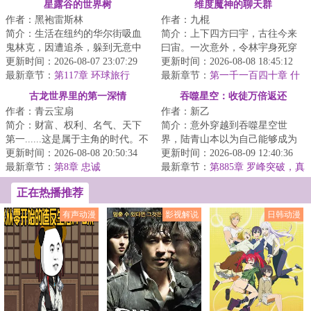
星露谷的世界树
维度魔神的聊天群
面骑士的！》
作者：黑袍雷斯林
作者：九棍
简介：生活在纽约的华尔街吸血
简介：上下四方曰宇，古往今来
鬼林克，因遭追杀，躲到无意中
曰宙。一次意外，令林宇身死穿
继承的一座乡下农场内。他在这
更新时间：2026-08-07 23:07:29
越，但在穿越途中，他又意外撞
更新时间：2026-08-08 18:45:12
里更换身份，换...
最新章节：
第117章 环球旅行
上了一个刚刚孕...
最新章节：
第一千一百四十章 什
么叫西格玛男人
古龙世界里的第一深情
吞噬星空：收徒万倍返还
作者：青云宝扇
作者：新乙
简介：财富、权利、名气、天下
简介：意外穿越到吞噬星空世
第一......这是属于主角的时代。不
界，陆青山本以为自己能够成为
过对方云华来说，他更喜欢坐看
更新时间：2026-08-08 20:50:34
强者，不曾想九万年依旧还是宇
更新时间：2026-08-09 12:40:36
主角翻雨覆...
最新章节：
第8章 忠诚
宙九阶。就在大限...
最新章节：
第885章 罗峰突破，真
衍之主
正在热播推荐
有声动漫
影视解说
日韩动漫