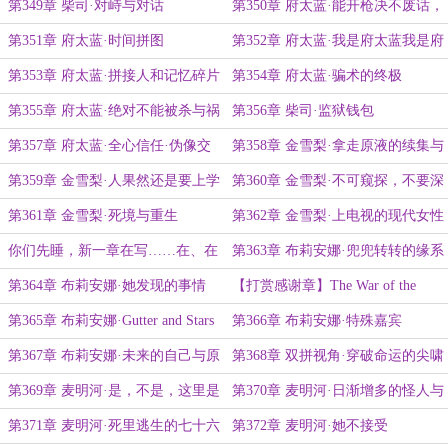
第349章 柴司·对峙与对话
第350章 府太蓝·能开枪决不废话，
最后一章？
第351章 府太蓝·时间拼图
第352章 府太蓝·我是府太蓝我是府
太蓝你是韩六月
第353章 府太蓝·拼接人和记忆碎片
第354章 府太蓝·骗术的终极
第355章 府太蓝·绝对不能被杀与祸
第356章 柴司·监狱钱包
水东引
第357章 府太蓝·全心信任·伪像交
第358章 金雪梨·拿走原液的续集与
换·需要立即逃亡
气球笑脸
第359章 金雪梨·人果然还是要上学
第360章 金雪梨·不可窥探，不要深
啊
入，紧追不舍
第361章 金雪梨·死境与重生
第362章 金雪梨·上电视的现代女性
你们先睡，新一章在写……在、在
第363章 布莉安娜·兜兜转转的缘系
写的……
第364章 布莉安娜·她发现的事情
【打赏感谢章】The War of the
Nests
第365章 布莉安娜·Gutter and Stars
第366章 布莉安娜·特殊嘉宾
第367章 布莉安娜·未来的自己与原
第368章 双拼视角·穿破命运的尖啸
本的目标
第369章 麦明河·是，不是，这里是
第370章 麦明河·日渐增多的怪人与
工地
伊文
第371章 麦明河·死里逃生的七十六
第372章 麦明河·她不接受