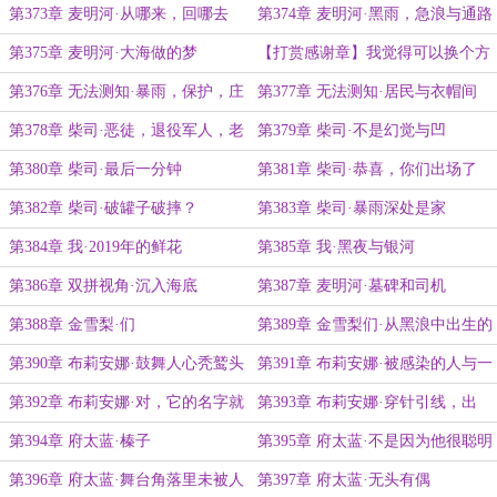
岁
第373章 麦明河·从哪来，回哪去
第374章 麦明河·黑雨，急浪与通路
第375章 麦明河·大海做的梦
【打赏感谢章】我觉得可以换个方
式感谢姥姥
第376章 无法测知·暴雨，保护，庄
第377章 无法测知·居民与衣帽间
园
第378章 柴司·恶徒，退役军人，老
第379章 柴司·不是幻觉与凹
中医
第380章 柴司·最后一分钟
第381章 柴司·恭喜，你们出场了
第382章 柴司·破罐子破摔？
第383章 柴司·暴雨深处是家
第384章 我·2019年的鲜花
第385章 我·黑夜与银河
第386章 双拼视角·沉入海底
第387章 麦明河·墓碑和司机
第388章 金雪梨·们
第389章 金雪梨们·从黑浪中出生的
东西
第390章 布莉安娜·鼓舞人心秃鹫头
第391章 布莉安娜·被感染的人与一
直在等她的人
第392章 布莉安娜·对，它的名字就
第393章 布莉安娜·穿针引线，出
叫？？？
生，回家
第394章 府太蓝·榛子
第395章 府太蓝·不是因为他很聪明
第396章 府太蓝·舞台角落里未被人
第397章 府太蓝·无头有偶