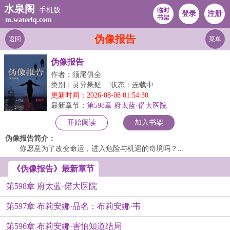
水泉阁
手机版
临时
登录
注册
书架
m.waterlq.com
伪像报告
返回
菜单
伪像报告
作者：须尾俱全
类别：灵异悬疑
状态：连载中
更新时间：2026-08-08 01:54:30
最新章节：
第598章 府太蓝·偌大医院
开始阅读
加入书架
伪像报告简介：
你愿意为了改变命运，进入危险与机遇的奇境吗？...
《伪像报告》最新章节
第598章 府太蓝·偌大医院
第597章 布莉安娜·品名：布莉安娜·韦
第596章 布莉安娜·害怕知道结局