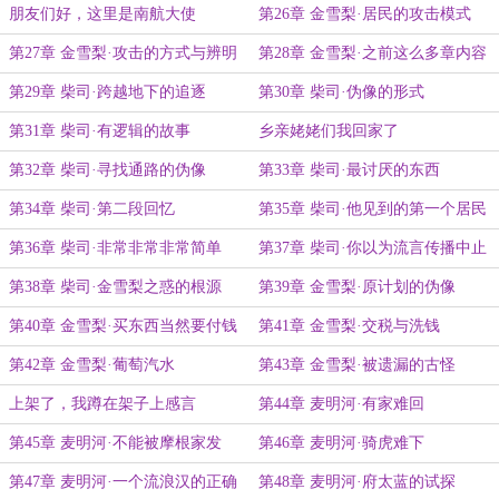
朋友们好，这里是南航大使
第26章 金雪梨·居民的攻击模式
第27章 金雪梨·攻击的方式与辨明
第28章 金雪梨·之前这么多章内容
正身
都消失了
第29章 柴司·跨越地下的追逐
第30章 柴司·伪像的形式
第31章 柴司·有逻辑的故事
乡亲姥姥们我回家了
第32章 柴司·寻找通路的伪像
第33章 柴司·最讨厌的东西
第34章 柴司·第二段回忆
第35章 柴司·他见到的第一个居民
第36章 柴司·非常非常非常简单
第37章 柴司·你以为流言传播中止
了吗
第38章 柴司·金雪梨之惑的根源
第39章 金雪梨·原计划的伪像
第40章 金雪梨·买东西当然要付钱
第41章 金雪梨·交税与洗钱
啊
第42章 金雪梨·葡萄汽水
第43章 金雪梨·被遗漏的古怪
上架了，我蹲在架子上感言
第44章 麦明河·有家难回
第45章 麦明河·不能被摩根家发
第46章 麦明河·骑虎难下
现……
第47章 麦明河·一个流浪汉的正确
第48章 麦明河·府太蓝的试探