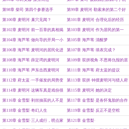
警报
第98章 柴司·第四个参赛选手
第99章 麦明河·勒索来的第二个好
处
第100章 麦明河·巢穴见闻？
第101章 麦明河·合理化后的经历
第102章 麦明河·前一百章的真相揭
第103章 麦明河·作为居民的第一
晓了！
天……？
第104章 海芦苇·做向导的开局一小
第105章 海芦苇·清醒梦
时
第106章 海芦苇·麦明河的居民化进
第107章 海芦苇·填表完成？
展报告
第108章 海芦苇·薛定谔的麦明河
第109章 双拼视角·不恩将仇报的居
民不是好居民
第110章 海芦苇·声东击西麦明河
第111章 海芦苇·府太蓝的提议
第112章 府太蓝·一手催发的局势变
第113章 双拼·钟摆麦明河与猎人府
化
太蓝
第114章 麦明河·这辆车真是戏份很
第115章 麦明河·她的决定
多
第116章 金雪梨·剥丝抽茧的人不是
第117章 金雪梨·是各怀鬼胎的合作
她
吗
第118章 金雪梨·奇幻人生
第119章 金雪梨·反正不是空棺
第120章 金雪梨·三人成行，唠点家
第121章 金雪梨·