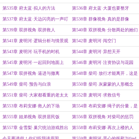
第535章 府太蓝·拟人的方法
第536章 府太蓝·大厦也要整牙
第537章 府太蓝·天边闪亮的一声叮
第538章 群像视角·真的是群像
第539章 双拼视角·双拼救人
第540章 双拼视角·分散两处的她们
第541章 麦明河·逻辑分析与情景观
第542章 麦明河·闯空门
察
第543章 麦明河·玩手机的时机
第544章 麦明河·异想天开
第545章 麦明河·一起回到地面上
第546章 麦明河·注资协议与花园
第547章 双拼视角·逼进与撤离
第548章 柴司·放行才能离开，这是
柴司的道理
第549章 柴司·预告与白浪
第550章 柴司·灰蒙蒙的人形概念
第551章 柴司·大家都看重的老太太
第552章 麦明河·求救信号
第553章 布莉安娜·救人的下场
第554章 布莉安娜·绳子的分量，是
一条命
第555章 姐弟视角·双拼居民饭
第556章 双拼视角·对柴司的惩罚
第557章 金雪梨·巢穴统治游戏胜出
第558章 布莉安娜·再次上楼的人
者
今天要请假！你们听我讲原因
第559章 麦明河·恶心的抚慰与find