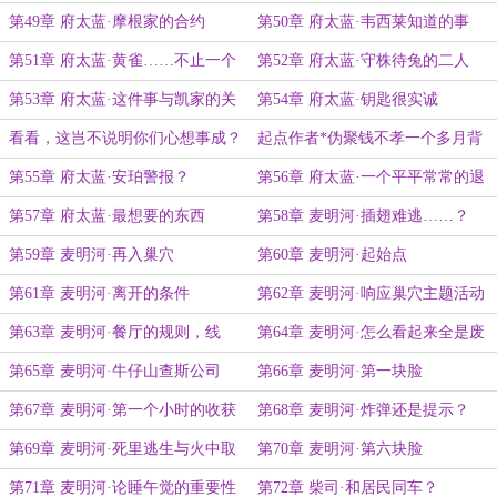
反应
第49章 府太蓝·摩根家的合约
第50章 府太蓝·韦西莱知道的事
第51章 府太蓝·黄雀……不止一个
第52章 府太蓝·守株待兔的二人
第53章 府太蓝·这件事与凯家的关
第54章 府太蓝·钥匙很实诚
系
看看，这岂不说明你们心想事成？
起点作者*伪聚钱不孝一个多月背
后的密辛
第55章 府太蓝·安珀警报？
第56章 府太蓝·一个平平常常的退
休猎人
第57章 府太蓝·最想要的东西
第58章 麦明河·插翅难逃……？
第59章 麦明河·再入巢穴
第60章 麦明河·起始点
第61章 麦明河·离开的条件
第62章 麦明河·响应巢穴主题活动
的脸
第63章 麦明河·餐厅的规则，线
第64章 麦明河·怎么看起来全是废
索，与提示
话啊
第65章 麦明河·牛仔山查斯公司
第66章 麦明河·第一块脸
第67章 麦明河·第一个小时的收获
第68章 麦明河·炸弹还是提示？
第69章 麦明河·死里逃生与火中取
第70章 麦明河·第六块脸
栗
第71章 麦明河·论睡午觉的重要性
第72章 柴司·和居民同车？