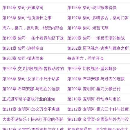
来一份不知谁写的绝密文件
第194章 柴司·奸贼柴司
第195章 柴司·现世报来得快
第196章 柴司·他所擅长之事
第197章 柴司·多嘴多舌，柴司门罗
周六，巢穴，反对派，绝密内部会
第198章 柴司·短暂飞翔
议
第199章 柴司·一条小巷竟能挤下这
第200章 柴司·一场反高潮的枪战
么多人
第201章 柴司·追捕空白
第202章 斑马视角·逃离与藏身之所
第203章 柴司·循迹而来
每逢周六，秃羊开会
第204章 交叉切换视角·曾拨动过的
第205章 切换视角·盛装舞步
历史
第206章 柴司·反派并不死于话多
第207章 布莉安娜·与过去的连接
第208章 布莉安娜·与现在的连接
第209章 麦明河·巢穴欠帐已付
正式进军绵羊畜牧行业的通知
第210章 麦明河·行动点与市长
第211章 麦明河·怎么万变不离赚
第212章 麦明河·巢穴三十科与过度
钱？
包装
大家圣诞快乐！快来打开你的圣诞
第213章 金雪梨·金雪梨的外壳与没
礼物看看
了外壳的口红
第214章 金雪梨·雪梨漫想与这人谁
紧急疏散通知，巢穴电视台发生大