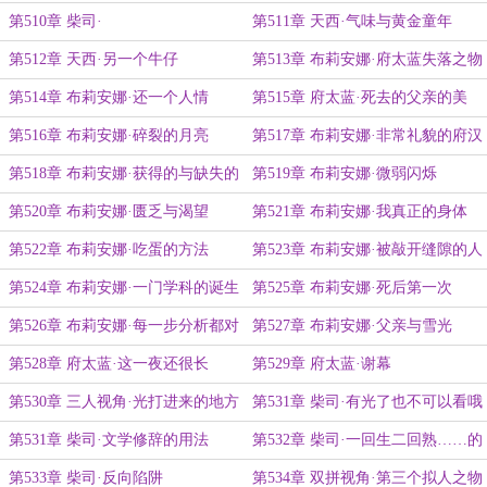
第510章 柴司·
第511章 天西·气味与黄金童年
第512章 天西·另一个牛仔
第513章 布莉安娜·府太蓝失落之物
第514章 布莉安娜·还一个人情
第515章 府太蓝·死去的父亲的美
第516章 布莉安娜·碎裂的月亮
第517章 布莉安娜·非常礼貌的府汉
第518章 布莉安娜·获得的与缺失的
第519章 布莉安娜·微弱闪烁
第520章 布莉安娜·匮乏与渴望
第521章 布莉安娜·我真正的身体
第522章 布莉安娜·吃蛋的方法
第523章 布莉安娜·被敲开缝隙的人
第524章 布莉安娜·一门学科的诞生
第525章 布莉安娜·死后第一次
第526章 布莉安娜·每一步分析都对
第527章 布莉安娜·父亲与雪光
了
第528章 府太蓝·这一夜还很长
第529章 府太蓝·谢幕
第530章 三人视角·光打进来的地方
第531章 柴司·有光了也不可以看哦
第531章 柴司·文学修辞的用法
第532章 柴司·一回生二回熟……的
对家
第533章 柴司·反向陷阱
第534章 双拼视角·第三个拟人之物