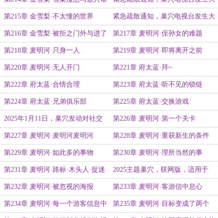
啊
爆炸
第215章 金雪梨·不太懂的世界
紧急疏散通知，巢穴电视台发生大
爆炸（重发免费版）
第216章 金雪梨·被拒之门外与进了
第217章 麦明河·侄孙女的难题
门的
第218章 麦明河·只身一人
第219章 麦明河·即将离开之前
第220章 麦明河·无人开门
第221章 府太蓝·拜~
第222章 府太蓝·合情合理
第223章 府太蓝·听不见的锁链
第224章 府太蓝·兄弟俱乐部
第225章 府太蓝·交换游戏
2025年1月11日，巢穴发动对社交
第226章 麦明河·第一个关卡
媒体的侵略战争
第227章 麦明河·麦明河麦明河
第228章 麦明河·重获新生的条件
第229章 麦明河·如此多的事物
第230章 麦明河·理所当然的事
第231章 麦明河·路标·木头人·捉迷
2025主题巢穴，联网版，适用于
藏
IOS安卓steam各大平台
第232章 麦明河·被忽视的海报
第233章 麦明河·客游信中息心
第234章 麦明河·每一个游客信息中
第235章 麦明河·目标变成了两个