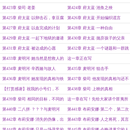
第423章 柴司·老姜
第424章 府太蓝·池鱼之殃
第425章 府太蓝·以卵击石，拿豆腐
第426章 府太蓝·开始编织谎言
撞车
第427章 府太蓝·以血完成的计划
第428章 府太蓝·一种自由
第429章 府太蓝·一起下地狱的邀请
第430章 府太蓝·抛弃孩子的父亲
第431章 府太蓝·被达成的心愿
第432章 府太蓝·一个谜题和一群跳
楼的人
第433章 麦明河·她当然是想救人的
这一章正在写
第434章 麦明河·辛西娅与故人
第435章 麦明河·狙击手
第436章 麦明河·她发现的真相与铁
第437章 柴司·他发现的真相与还不
打的好运
够好的运气
【打赏感谢】祝我的小号们，不
第438章 柴司·上映的真相
是，姥姥们，周末快乐
第439章 柴司·相同的目标，不同的
这一章在写！先给大家讲个匪夷所
人
思的故事
第440章 二八拼·？？？与麦明河
第441章 布莉安娜·第二个，第二次
第442章 布莉安娜·消失的伪像，出
第443章 布莉安娜·人之将死，其言
现的人
也……
第444章 布莉安娜·只是一场寻常的
第445章 布莉安娜·今晚进巢穴的人