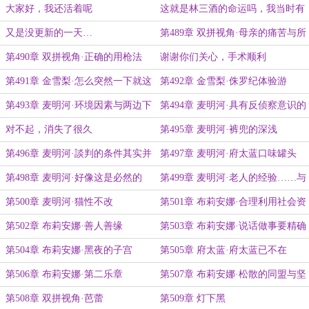
大家好，我还活着呢
这就是林三酒的命运吗，我当时有
点残忍了吧
又是没更新的一天…
第489章 双拼视角·母亲的痛苦与所
有物
第490章 双拼视角·正确的用枪法
谢谢你们关心，手术顺利
第491章 金雪梨·怎么突然一下就这
第492章 金雪梨·侏罗纪体验游
样了呢
第493章 麦明河·环境因素与两边下
第494章 麦明河·具有反侦察意识的
注
居民
对不起，消失了很久
第495章 麦明河·裤兜的深浅
第496章 麦明河·談判的条件其实并
第497章 麦明河·府太蓝口味罐头
不存在
第498章 麦明河·好像这是必然的
第499章 麦明河·老人的经验……与
身子骨
第500章 麦明河·猫性不改
第501章 布莉安娜·合理利用社会资
源
第502章 布莉安娜·善人善缘
第503章 布莉安娜·说话做事要精确
第504章 布莉安娜·黑夜的子宫
第505章 府太蓝·府太蓝已不在
第506章 布莉安娜·第二乐章
第507章 布莉安娜·松散的同盟与坚
实的威胁
第508章 双拼视角·芭蕾
第509章 灯下黑