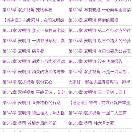
事，社区公园，夜间大学
第328章 双拼视角·宠物学校
第329章 布莉安娜·一心向学金雪梨
【感谢章】与此同时，在阳光明媚
第330章 麦明河·搏命的回报
的巢穴公园相亲角里……
第331章 麦明河·救人一命胜造七级
第332章 麦明河·第二个行动点的难
浮……
度
第333章 麦明河·一切都很顺利，真
第334章 麦明河·以三个猎人的经验
的
保证
第335章 麦明河·病号餐
第336章 麦明河·今日也要为公共安
全负责
第337章 麦明河·胡萝卜与统治游戏
第338章 麦明河·没有伪像报告
磨盘
第339章 麦明河·消失的统治者与未
第340章 双拼视角·不是一刀两断，
来的统治者
而是一章两断
第341章 双拼视角·双份安心
大家好，都在坑里蹲着呢吗，蹲得
舒服吗？
第342章 双拼视角·平静无波，安宁
第343章 麦明河·三十分钟，三十
美梦
年，二十六天
第344章 麦明河·直奔核心的行动
【感谢章】警告，前方路况严重拥
堵
第345章 麦明河·陌生怪人，熟人怪
第346章 双拼视角·一屋二人三声
人，熟人
第347章 柴司·苏醒之后的问题
第348章 柴司·韩六月之死