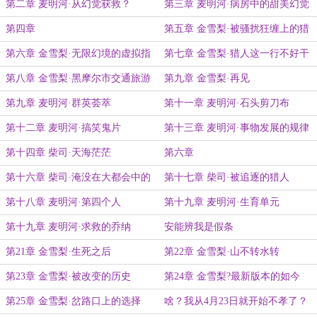
读
第二章 麦明河·从幻觉获救？
第三章 麦明河·病房中的甜美幻觉
第四章
第五章 金雪梨·被骚扰狂缠上的猎
人
第六章 金雪梨·无限幻境的虚拟指
第七章 金雪梨·猎人这一行不好干
南
第八章 金雪梨·黑摩尔市交通旅游
第九章 金雪梨·再见
图
第九章 麦明河·群英荟萃
第十一章 麦明河·石头剪刀布
第十二章 麦明河·搞笑鬼片
第十三章 麦明河·事物发展的规律
第十四章 柴司·天海茫茫
第六章
第十六章 柴司·淹没在大都会中的
第十七章 柴司·被追逐的猎人
伪像
第十八章 麦明河·第四个人
第十九章 麦明河·生育单元
第十九章 麦明河·求救的乔纳
安能辨我是假条
第21章 金雪梨·生死之后
第22章 金雪梨·山不转水转
第23章 金雪梨·被改变的历史
第24章 金雪梨?最新版本的如今
第25章 金雪梨·岔路口上的选择
啥？我从4月23日就开始不孝了？