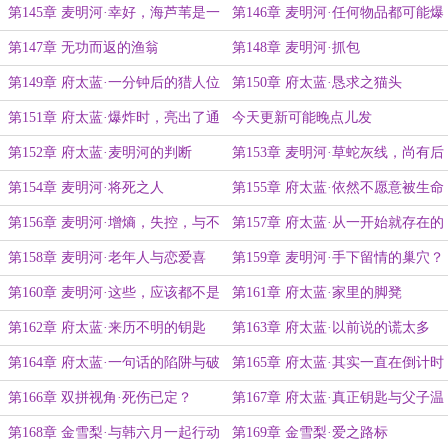
第145章 麦明河·幸好，海芦苇是一
第146章 麦明河·任何物品都可能爆
个能够信任合作的人
炸哦
第147章 无功而返的渔翁
第148章 麦明河·抓包
第149章 府太蓝·一分钟后的猎人位
第150章 府太蓝·恳求之猫头
置
第151章 府太蓝·爆炸时，亮出了通
今天更新可能晚点儿发
关的曙光
第152章 府太蓝·麦明河的判断
第153章 麦明河·草蛇灰线，尚有后
手
第154章 麦明河·将死之人
第155章 府太蓝·依然不愿意被生命
放弃
第156章 麦明河·增熵，失控，与不
第157章 府太蓝·从一开始就存在的
甘
陷阱
第158章 麦明河·老年人与恋爱喜
第159章 麦明河·手下留情的巢穴？
剧？
第160章 麦明河·这些，应该都不是
第161章 府太蓝·家里的脚凳
被增加的记忆吧？
第162章 府太蓝·来历不明的钥匙
第163章 府太蓝·以前说的谎太多
了？
第164章 府太蓝·一句话的陷阱与破
第165章 府太蓝·其实一直在倒计时
局
的钥匙？
第166章 双拼视角·死伤已定？
第167章 府太蓝·真正钥匙与父子温
情
第168章 金雪梨·与韩六月一起行动
第169章 金雪梨·爱之路标