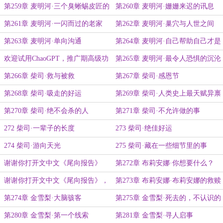
了
第259章 麦明河·三个臭蜥蜴皮匠的
第260章 麦明河·姗姗来迟的讯息
发现
第261章 麦明河·一闪而过的老家
第262章 麦明河·巢穴与人世之间
第263章 麦明河·单向沟通
第264章 麦明河·自己帮助自己才是
唯一可靠的路
欢迎试用ChaoGPT，推广期高级功
第265章 麦明河·最令人恐惧的沉沦
能免费开放
第266章 柴司·救与被救
第267章 柴司·感恩节
第268章 柴司·吸走的好运
第269章 柴司·人类史上最天赋异禀
的猎人
第270章 柴司·绝不会杀的人
第271章 柴司·不允许做的事
272 柴司·一辈子的长度
273 柴司·绝佳好运
274 柴司·游向天光
275 柴司·藏在一些细节里的事
谢谢你打开文中文《尾向报告》
第272章 布莉安娜·你想要什么？
（又名，忆姥恩）
谢谢你打开文中文《尾向报告》，
第273章 布莉安娜·布莉安娜的救赎
又名，《忆姥恩》
与幸福
第274章 金雪梨·大脑骇客
第275章 金雪梨·死去的，不认识的
人
第280章 金雪梨·第一个线索
第281章 金雪梨·寻人启事