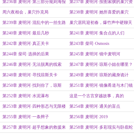
心里
第236章 麦明河·第三部分规则海报
第237章 麦明河·按图索骥的巢穴资
在……
料
周六夜相会，巢穴扑克局
第238章 麦明河·她所喜爱的巢穴
第239章 麦明河·混乱中的一丝生路
巢穴居民迎初春，爆竹声中硬聊天
第240章 麦明河·最后几秒
第241章 麦明河·集合点的人们
第242章 麦明河·真正关卡
第243章 柴司·Osmosis
第244章 柴司·选择的后果
第245章 麦明河·镜中麦明河
第246章 麦明河·无法脱离的线索
第247章 麦明河·琼斯小姐在哪里？
第248章 麦明河·寻找琼斯关卡
第249章 麦明河·琼斯的藏身诡计
第250章 麦明河·找到你了，琼斯
第251章 麦明河·镜像甬道与木门镜
子
第252章 麦明河·水泥瀑布
这是一个古言穿越故事，真的
第253章 麦明河·四种形态与无限楼
第254章 麦明河·通关的盲点
层
第255章 麦明河·一条辫子
第256章 麦明河·2019
第257章 麦明河·超乎想象的救援来
第258章 麦明河·多彩现实与卧底蛇