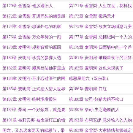
第170章 金雪梨·他乡遇旧人
第171章 金雪梨·人生在世，花样找
死
第172章 金雪梨·开进码头的幽灵船
第173章 金雪梨·搅局天才
第174章 金雪梨·忠诚外包的凯家
第175章 金雪梨·敌友立场瞬息万变
人？
第176章 金雪梨·万众等待的一刻
第177章 金雪梨·总惦记同一个人的
伪像报告
第178章 麦明河·规则背后的原因
第179章 麦明河·四面墙中的一个乒
乓球
第180章 麦明河·珍贵的参赛人选
第181章 麦明河·璀璨星夜下的回答
第182章 麦明河·飓风登陆佛罗里达
第183章 麦明河·这也太现实了
第184章 麦明河·不小心对医生的围
感恩星期六（双份装）
追堵截
第185章 麦明河·正式踏入猎人世界
第186章 麦明河·口红
第187章 麦明河·临时增发报告
第188章 柴司·好猎犬绝不松口
第189章 柴司·一个好领导，就是要
第190章 柴司·失之毫厘的人
知人善任
第191章 布莉安娜·被命运订正的错
第192章 布莉安娜·意外输入的人物
误
指令
周六，又名迟来两天的感恩节，带
第193章 金雪梨·大家情绪都很镇定