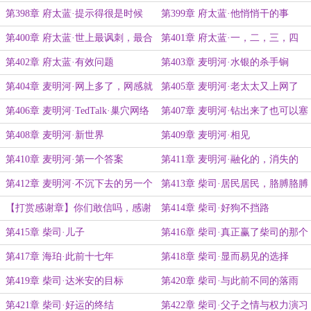
看见的事
第398章 府太蓝·提示得很是时候
第399章 府太蓝·他悄悄干的事
第400章 府太蓝·世上最讽刺，最合
第401章 府太蓝·一，二，三，四
适的事
第402章 府太蓝·有效问题
第403章 麦明河·水银的杀手锏
第404章 麦明河·网上多了，网感就
第405章 麦明河·老太太又上网了
很重，此乃必然之理
第406章 麦明河·TedTalk·巢穴网络
第407章 麦明河·钻出来了也可以塞
信息技术的讲解与应用
回去
第408章 麦明河·新世界
第409章 麦明河·相见
第410章 麦明河·第一个答案
第411章 麦明河·融化的，消失的
第412章 麦明河·不沉下去的另一个
第413章 柴司·居民居民，胳膊胳膊
办法
【打赏感谢章】你们敢信吗，感谢
第414章 柴司·好狗不挡路
章终于进入四月了
第415章 柴司·儿子
第416章 柴司·真正赢了柴司的那个
人
第417章 海珀·此前十七年
第418章 柴司·显而易见的选择
第419章 柴司·达米安的目标
第420章 柴司·与此前不同的落雨
第421章 柴司·好运的终结
第422章 柴司·父子之情与权力演习