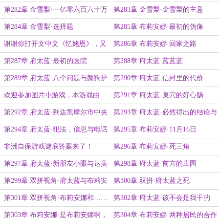
第282章 金雪梨·一亿零六百六十万
第283章 金雪梨·金雪梨的主意
第284章 金雪梨·选择题
第285章 布莉安娜·最初的伪像
谢谢你打开文中文《忆姥恩》，又
第286章 布莉安娜·回家之路
名《上一辈子的旅行》
第287章 府太蓝·最初的医院
第288章 府太蓝·蓝蓝蓝
第289章 府太蓝·八个问题与颜狗护
第290章 府太蓝·信封里的代价
士
欢迎参加图片小游戏，本游戏由
第291章 府太蓝·巢穴的好心肠
xyyz姥盛情赞助
第292章 府太蓝·到达黑摩尔市中央
第293章 府太蓝·必然得出的结论与
车站
行动
第294章 府太蓝·犯法，信息与电话
第295章 布莉安娜·11月16日
非洲自保游戏谜底答案来了！
第296章 布莉安娜·死三角
第297章 府太蓝·新朋友小眼与达美
第298章 府太蓝·前方的庄园
乐披萨
第299章 双拼视角·府太蓝与布莉安
第300章 双拼·府太蓝之死
娜
第301章 双拼视角·布莉安娜和……
第302章 府太蓝·该不会是我干的
谁？
吧？
第303章 布莉安娜·是布莉安娜啊，
第304章 布莉安娜·两种居民的合作