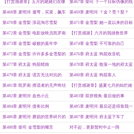
【打赏感谢章】五月的姥姥们在哪
第467章 柴司·下一个目标伪像的线
里
索
第468章 麦明河·遛弯，买菜，飙车
第469章 麦明河·？金？雪？梨？
第470章 金雪梨·浪花淘尽雪梨
第471章 金雪梨·她一直以来的目标
都非常明确
第472章 金雪梨·电影放映员凯罗南
【打赏感谢】六月的我拯救世界
了？
第473章 金雪梨·破败的嘉年华
第474章 金雪梨·不可靠的自己
第475章 金雪梨·许许多多金雪梨的
第476章 府太蓝·狗屁收音机
工作汇总
第477章 府太蓝·狗屁蜡烛
第478章 府太蓝·散落一地的府太蓝
第479章 府太蓝·谎言无法对抗的
第480章 府太蓝·狗屁客人
第481章 凯罗南·擅谎者的无声终结
【打赏感谢章】盛夏七月的灿烂姥
姥，很暖冬
第482章 麦明河·血色小丘
第483章 双拼视角·最后做的事
第484章 麦明河·债务比例
第485章 麦明河·最后还是得靠我一
个老太太
第486章 麦明河·磨损的世界碎片的
第487章 麦明河·府太蓝下车了
深处
第488章 柴司·金雪梨的嘴舌
对不起，更新暂时中止一阵