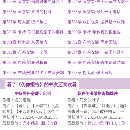
第583章 金雪梨·清醒过来的韩六月
第584章 金雪梨·关于开车寻人这一
个假设行动
第585章 金雪梨·疼痛的耗能
第586章 金雪梨·最后一个电话
第587章 府太蓝·缠绵乐曲
第588章 双拼视角·世界是一双鞋
第589章 卡特·你们都忘记了的那件
第590章 卡特·年龄真的很重要
事
第591章 府太蓝·灰天暗海
第592章 布莉安娜·黑水医院
第593章 布莉安娜·一个屁
第594章 布莉安娜·一辈子的经验
第595章 布莉安娜·过桥费
第596章 布莉安娜·害怕知道结局
第597章 布莉安娜·品名：布莉安娜
第598章 府太蓝·偌大医院
·韦
看了《伪像报告》的书友还喜欢看
奥特曼任意键：启明
我在美漫做惊奇蜘蛛侠
作者：说的道理
作者：幻灭的叶子
简介：【智斗】【不虐主】【高
简介：【仅漫威】“好吧，让我们
端局】【不毁原剧人设】这个世
再来过一遍。我叫彼得帕克，一
界，防卫队由各种重量级成员构
更新时间：2026-07-29 19:25:33
个重生到漫威世界的穿越者，我
更新时间：2026-08-09 15:33:26
成:总监城府深...
最新章节：
完本感言+新书内容
被一只基因改...
最新章节：
第1214章 守门人：你
+推一本万订骑士文《谁让他当假
过关！