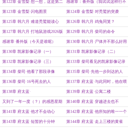
常
第122章 金雪梨·想一想，这是第二
感谢章：番外版（我试试这样行不
次遇见秃鹫
行）
第123章 金雪梨·闪电图景
第124章 金雪梨·对秃鹫的突袭
第125章 韩六月·难道秃鹫能读心
第126章 韩六月·鸡兔同笼？
吗？
第127章 韩六月·打地鼠游戏2026版
第129章 韩六月·柴司的命令
感谢章·番外版（今天是谁呢）
第130章 韩六月·尸体并不那么好用
嘛
第130章 凯家影像记录（一）
第131章 凯家影像记录（二）
第132章 凯家影像记录（三）
第133章 柴司看见的凯家影像记录
（四）
第134章 柴司·他看了那段录像
第135章 柴司·先他一步到达的人
第136章 柴司·16号死去的人
第137章 府太蓝·与此同时，他在喂
猫？
第138章 府太蓝·
第139章 府太蓝·公寓二楼
又到了一年一度（？）的感恩星期
第140章 府太蓝·穿越进去也不
六
错……？
第141章 府太蓝·他才不会动心
第142章 府太蓝·他所知的唯一一个
家
第143章 府太蓝·短暂的十分钟
第144章 府太蓝·走上三楼的黄雀