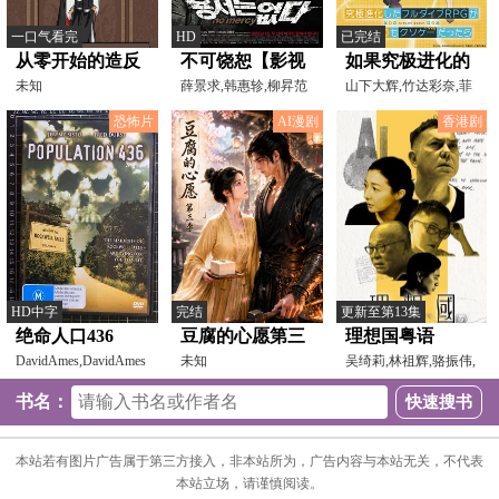
一口气看完
HD
已完结
从零开始的造反
不可饶恕【影视
如果究极进化的
生活
未知
解说】
薛景求,韩惠轸,柳昇范
完全沉浸RPG比
山下大辉,竹达彩奈,菲
鲁兹·蓝
现实更可恶的话
恐怖片
AI漫剧
香港剧
HD中字
完结
更新至第13集
绝命人口436
豆腐的心愿第三
理想国粤语
DavidAmes,DavidAmes
季
未知
吴绮莉,林祖辉,骆振伟,
吴海昕,麦芷谊,陈炳
书名：
本站若有图片广告属于第三方接入，非本站所为，广告内容与本站无关，不代表
本站立场，请谨慎阅读。