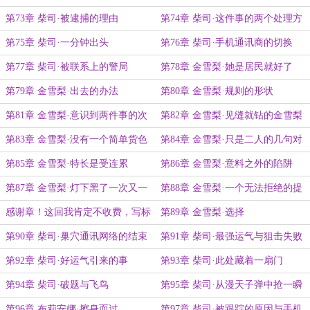
第73章 柴司·被逮捕的理由
第74章 柴司·这件事的两个处理方
案
第75章 柴司·一分钟出头
第76章 柴司·手机通讯商的切换
第77章 柴司·被联系上的警局
第78章 金雪梨·她是居民就好了
第79章 金雪梨·出去的办法
第80章 金雪梨·规则的形状
第81章 金雪梨·意识到两件事的次
第82章 金雪梨·见缝就钻的金雪梨
序
第83章 金雪梨·没有一个简单货色
第84章 金雪梨·只是二人的几句对
话
第85章 金雪梨·特长是受连累
第86章 金雪梨·意料之外的陷阱
第87章 金雪梨·灯下黑了一次又一
第88章 金雪梨·一个无法拒绝的提
次
议
感谢章！这回我肯定不收费，写标
第89章 金雪梨·选择
题里
第90章 柴司·巢穴通讯网络的结束
第91章 柴司·最强运气与狙击失败
第92章 柴司·好运气引来的事
第93章 柴司·此处藏着一扇门
第94章 柴司·破题与飞鸟
第95章 柴司·从漫天子弹中抢一瞬
间
第96章 布莉安娜·擦身而过
第97章 柴司·被跟踪的原因与手机