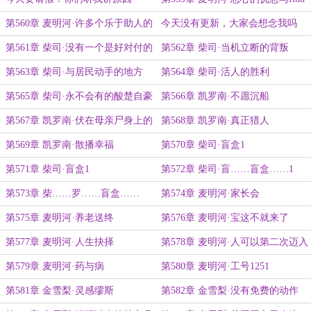
my
第560章 麦明河·许多个乐于助人的
今天没有更新，大家会想念我吗
人
第561章 柴司·没有一个是好对付的
第562章 柴司·当机立断的背叛
第563章 柴司·与居民动手的地方
第564章 柴司·活人的胜利
第565章 柴司·永不会有的酸楚自豪
第566章 凯罗南·不愿沉船
第567章 凯罗南·伏在母亲尸身上的
第568章 凯罗南·真正猎人
痛哭
第569章 凯罗南·散播幸福
第570章 柴司·盲盒1
第571章 柴司·盲盒1
第572章 柴司·盲……盲盒……1
第573章 柴……罗……盲盒……
第574章 麦明河·家长会
南……1
第575章 麦明河·养老送终
第576章 麦明河·宝这不就来了
第577章 麦明河·人生抉择
第578章 麦明河·人可以第二次迈入
相同的沼泽
第579章 麦明河·药与病
第580章 麦明河·工号1251
第581章 金雪梨·灵感缪斯
第582章 金雪梨·没有免费的动作