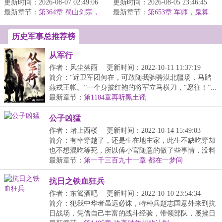
更新时间：2026-08-07 02:49:06
武脉羸弱，是皇城人人不
更新时间：2026-08-05 23:46:45
朱友俭穿越了，穿成了大
最新章节：
齿的混世魔王！
第364章 蜀山剑宗，
最新章节：
明崇祯帝朱由检。
第653章 军师，鬼算
楚莫愁！
&lt;br/&gt;父兄遭...
盘
&lt;br/&gt;坏消息：今...
历史军事总推荐榜
从军行
作者：风尘落雨
更新时间：2022-10-11 11:37:19
简介：“近卫军团何在，可敢随我驰骋漠北疆场，马踏
燕戎王帐。”一个身披红袍的将军立马横刀，“愿往！”...
最新章节：
第1184章再听黑土谣
公子凶猛
作者：堵上西楼
更新时间：2022-10-14 15:49:03
简介：有幸穿越了，还是生在地主家，此生不缺吃穿却
也不想混吃等死，所以傅小官随意的做了些事情，没料
到...
最新章节：
第一千三百九十一章 都在一梦间
抗日之铁血狂兵
作者：东篱酒吧
更新时间：2022-10-10 23:54:34
简介：犯我中华者虽远必诛，特种兵赵志国意外来到抗
日战场，凭借自己丰富的战斗经验，带领部队，屡挫日