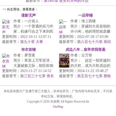
寇...
最新章节：
第1405章 改变对并州的计划
<< 向左滑动，查看更多：
谍影无声
一品宰辅
作者：一介俗人
作者：堵上西楼
简介：一个普通的实习作
简介：穿越到大辰皇朝的
家，机缘巧合之下来到民
许小闲，他的理想就是赚
更新时间：2022-10-11 12:07:11
国，利用自身的优势，在
更新时间：2022-07-28 17:03:00
点银子买点田。可这世界
最新章节：
内忧外患之下为民族、为
第九十章 大事
最新章节：
的农商业太落后，于是，
第八百七十六章 再回
国家，毅然...
首
职业病发作...
布衣首辅
戍边八年，皇帝求我登基
作者：霁雪斋
作者：尘万骨
简介：草原上万军皆溃，
简介： 赵定一朝穿越到
大厦破败之际，朝臣权相
的大乾，成为大乾戍边的
更新时间：2023-11-27 21:14:52
眼里只有自己，没人理会
更新时间：2024-11-22 19:48:27
燕王。胸无大志的他并不
最新章节：
皇权的威严和皇家的延
第三百三十七章 青衣
最新章节：
想称霸天下，也不想当皇
第五百七十七章 唇枪
行
续。一个曾获...
舌剑
帝，怕死的...
本站若有图片广告属于第三方接入，非本站所为，广告内容与本站无关，不代表
本站立场，请谨慎阅读。
Copyright © 2020 水泉阁 All Rights Reserved.kk
SiteMap