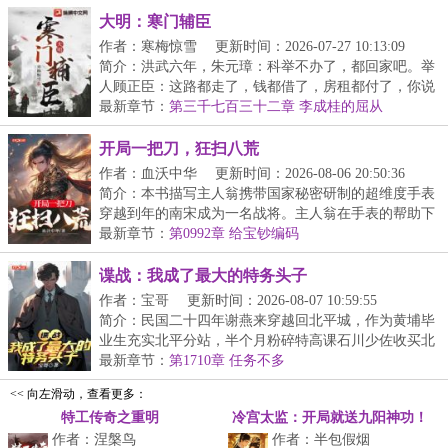
大明：寒门辅臣
作者：寒梅惊雪
更新时间：2026-07-27 10:13:09
简介：洪武六年，朱元璋：科举不办了，都回家吧。举
人顾正臣：这路都走了，钱都借了，房租都付了，你说
不...
最新章节：
第三千七百三十二章 李成桂的屈从
开局一把刀，狂扫八荒
作者：血沃中华
更新时间：2026-08-06 20:50:36
简介：本书描写主人翁携带国家秘密研制的超维度手表
穿越到年的南宋成为一名战将。主人翁在手表的帮助下
力...
最新章节：
第0992章 给宝钞编码
谍战：我成了最大的特务头子
作者：宝哥
更新时间：2026-08-07 10:59:55
简介：民国二十四年谢燕来穿越回北平城，作为黄埔毕
业生充实北平分站，半个月粉碎特高课石川少佐收买北
平...
最新章节：
第1710章 任务不多
<< 向左滑动，查看更多：
特工传奇之重明
冷宫太监：开局就送九阳神功！
作者：涅槃鸟
作者：半包假烟