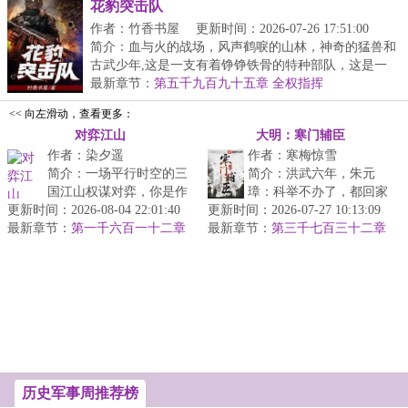
花豹突击队
作者：竹香书屋
更新时间：2026-07-26 17:51:00
简介：血与火的战场，风声鹤唳的山林，神奇的猛兽和
古武少年,这是一支有着铮铮铁骨的特种部队，这是一
群...
最新章节：
第五千九百九十五章 全权指挥
<< 向左滑动，查看更多：
对弈江山
大明：寒门辅臣
作者：染夕遥
作者：寒梅惊雪
简介：一场平行时空的三
简介：洪武六年，朱元
国江山权谋对弈，你是作
璋：科举不办了，都回家
更新时间：2026-08-04 22:01:40
壁上观？执白子？抑或执
更新时间：2026-07-27 10:13:09
吧。举人顾正臣：这路都
最新章节：
黑子？...
第一千六百一十二章
最新章节：
走了，钱都借了，房租都
第三千七百三十二章
尚书的“赎罪”
李成桂的屈从
付了，你说不...
历史军事周推荐榜