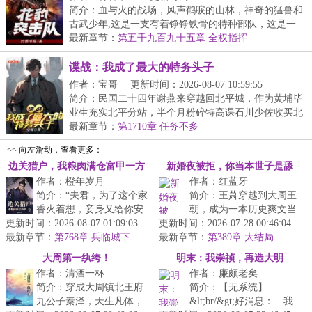
简介：血与火的战场，风声鹤唳的山林，神奇的猛兽和
古武少年,这是一支有着铮铮铁骨的特种部队，这是一
群...
最新章节：
第五千九百九十五章 全权指挥
谍战：我成了最大的特务头子
作者：宝哥
更新时间：2026-08-07 10:59:55
简介：民国二十四年谢燕来穿越回北平城，作为黄埔毕
业生充实北平分站，半个月粉碎特高课石川少佐收买北
平...
最新章节：
第1710章 任务不多
<< 向左滑动，查看更多：
边关猎户，我粮肉满仓富甲一方
新婚夜被拒，你当本世子是舔
作者：橙年岁月
作者：红蓝牙
狗？
简介：“夫君，为了这个家
简介：王萧穿越到大周王
香火着想，妾身又给你安
朝，成为一本历史爽文当
更新时间：2026-08-07 01:09:03
排了一桩婚事，你看可满
更新时间：2026-07-28 00:46:04
中的军神爷爷的留京质
最新章节：
意？”&lt;br/&gt;宁远意外
第768章 兵临城下
最新章节：
子。&lt;br/&gt;留京二十
第389章 大结局
穿越...
年，朝廷百...
大周第一纨绔！
明末：我崇祯，再造大明
作者：清酒一杯
作者：廉颇老矣
简介：穿成大周镇北王府
简介：【无系统】
九公子秦泽，天生凡体，
&lt;br/&gt;好消息： 我