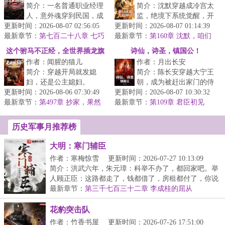
简介：一名普通职业经理
简介：沈默穿越成冷宫太
人，意外魂穿到民国，成
监，绝境下系统觉醒，开
更新时间：2026-08-07 02:56:05
为一名军统特工，没有金
更新时间：2026-08-07 01:14:39
局就送九阳神功！
最新章节：
手指，凭借前世的信息，
第七百二十八章 七巧
最新章节：
&lt;br/&gt;香妃：“小默
第160章 沈默，咱们
华容
依靠自己的...
生个儿子吧？
子，本宫体内寒...
这个驸马不正经，全世界插龙旗
诗仙，诗圣，镇国公！
作者：闻腥的猫儿
作者：月出长安
抢女帝！
简介：穿越开局就发媳
简介：陈长安穿越大宁王
妇，还是公主媳妇。
朝，成为被赶出家门的侍
更新时间：2026-08-06 07:30:49
&lt;br/&gt;谁穿越还当正
更新时间：2026-08-07 10:30:32
郎嫡子。&lt;br/&gt;继母
最新章节：
经人？公主，皇后，女
第497章 抄家，果然
最新章节：
陷害，亲爹驱逐。
第109章 君臣初见
才是来钱最快的！
帝，勇将，花魁，...
&lt;br/&gt;本来...
历史军事月推荐榜
大明：寒门辅臣
作者：寒梅惊雪
更新时间：2026-07-27 10:13:09
简介：洪武六年，朱元璋：科举不办了，都回家吧。举
人顾正臣：这路都走了，钱都借了，房租都付了，你说
不...
最新章节：
第三千七百三十二章 李成桂的屈从
花豹突击队
作者：竹香书屋
更新时间：2026-07-26 17:51:00