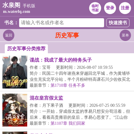
水泉阁
手机版
临时
登录
注册
书架
m.waterlq.com
书名：
历史军事
返回
菜单
历史军事分类推荐
谍战：我成了最大的特务头子
作者：宝哥
更新时间：2026-08-07 10:59:55
简介：民国二十四年谢燕来穿越回北平城，作为黄埔毕
业生充实北平分站，半个月粉碎特高课石川少佐收买北
平...
最新章节：
第1710章 任务不多
混在皇宫假太监
作者：月下果子酒
更新时间：2026-07-25 00:55:59
简介：一开始，穿成假太监的李易只想安分苟活着，但
后来，看着高贵雍容的皇后，李易心思变了。“江山你
坐...
最新章节：
第1107章 我们回家