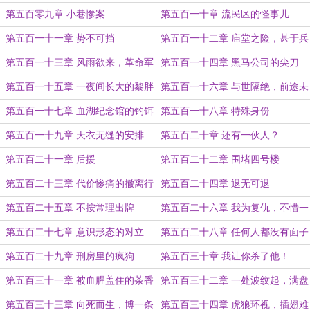
人
第五百零九章 小巷惨案
第五百一十章 流民区的怪事儿
第五百一十一章 势不可挡
第五百一十二章 庙堂之险，甚于兵
戈
第五百一十三章 风雨欲来，革命军
第五百一十四章 黑马公司的尖刀
的危机
第五百一十五章 一夜间长大的黎胖
第五百一十六章 与世隔绝，前途未
子
卜
第五百一十七章 血湖纪念馆的钓饵
第五百一十八章 特殊身份
第五百一十九章 天衣无缝的安排
第五百二十章 还有一伙人？
第五百二十一章 后援
第五百二十二章 围堵四号楼
第五百二十三章 代价惨痛的撤离行
第五百二十四章 退无可退
动
第五百二十五章 不按常理出牌
第五百二十六章 我为复仇，不惜一
切
第五百二十七章 意识形态的对立
第五百二十八章 任何人都没有面子
第五百二十九章 刑房里的疯狗
第五百三十章 我让你杀了他！
第五百三十一章 被血腥盖住的茶香
第五百三十二章 一处波纹起，满盘
涟漪
第五百三十三章 向死而生，博一条
第五百三十四章 虎狼环视，插翅难