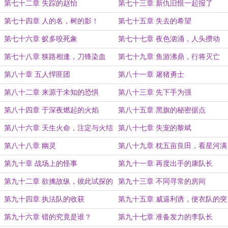
第七十二章 失踪的赵怡
第七十三章 新仇旧恨一起报了
第七十四章 人的名，树的影！
第七十五章 失去的希望
第七十六章 蚁多咬死象
第七十七章 夜色汹涌，人头攒动
第七十八章 狭路相逢，刀锋染血
第七十九章 鱼游沸鼎，行将灭亡
第八十章 五人悍匪团
第八十一章 屠猪勇士
第八十二章 来源于未知的恐惧
第八十三章 先下手为强
第八十四章 于深夜燃起的火焰
第八十五章 黑旗的秘密据点
第八十六章 天生火命，注定与火结
第八十七章 失宠的黎斌
缘
第八十八章 幽灵
第八十九章 枕五亩良田，看星河满
目
第九十章 战场上的怪事
第九十一章 再度出手的康队长
第九十二章 欲擒故纵，彼此试探的
第九十三章 不同寻常的房间
两方人马
第九十四章 执法队的收获
第九十五章 威逼利诱，便衣队的突
审
第九十六章 错的究竟是谁？
第九十七章 准备发力的李队长