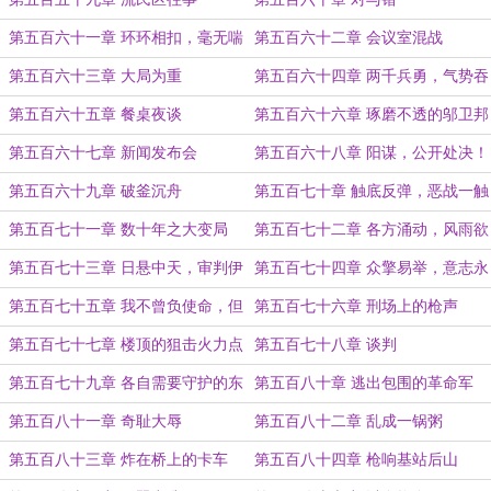
第五百六十一章 环环相扣，毫无喘
第五百六十二章 会议室混战
息之机
第五百六十三章 大局为重
第五百六十四章 两千兵勇，气势吞
龙
第五百六十五章 餐桌夜谈
第五百六十六章 琢磨不透的邬卫邦
第五百六十七章 新闻发布会
第五百六十八章 阳谋，公开处决！
第五百六十九章 破釜沉舟
第五百七十章 触底反弹，恶战一触
即发
第五百七十一章 数十年之大变局
第五百七十二章 各方涌动，风雨欲
来
第五百七十三章 日悬中天，审判伊
第五百七十四章 众擎易举，意志永
始
存！
第五百七十五章 我不曾负使命，但
第五百七十六章 刑场上的枪声
财阀负我！
第五百七十七章 楼顶的狙击火力点
第五百七十八章 谈判
第五百七十九章 各自需要守护的东
第五百八十章 逃出包围的革命军
西
第五百八十一章 奇耻大辱
第五百八十二章 乱成一锅粥
第五百八十三章 炸在桥上的卡车
第五百八十四章 枪响基站后山