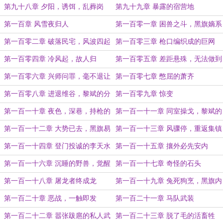
第九十八章 夕阳，诱饵，乱葬岗
第九十九章 暴露的宿营地
第一百章 风雪夜归人
第一百零一章 困兽之斗，黑旗嫡系
的战斗力
第一百零二章 破落民宅，风波四起
第一百零三章 枪口编织成的巨网
第一百零四章 冷风起，故人归
第一百零五章 差距悬殊，无法做到
感同身受
第一百零六章 兴师问罪，毫不退让
第一百零七章 憋屈的萧齐
的双方
第一百零八章 进退维谷，黎斌的分
第一百零九章 惊变
岔路口
第一百一十章 夜色，深巷，持枪的
第一百一十一章 同室操戈，黎斌的
人
里挑外撅
第一百一十二章 大势已去，黑旗易
第一百一十三章 风骤停，重返集镇
主
第一百一十四章 登门投诚的李天水
第一百一十五章 攘外必先安内
第一百一十六章 沉睡的野兽，觉醒
第一百一十七章 奇怪的石头
了
第一百一十八章 屠龙者终成龙
第一百一十九章 兔死狗烹，黑旗内
部的无间道
第一百二十章 恶战，一触即发
第一百二十一章 马队武装
第一百二十二章 嚣张跋扈的私人武
第一百二十三章 脱了毛的活畜牲