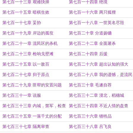
第七百一十三章 艰难抉择
第七百一十四章 绝境
第七百一十五章 暗棋生效
第七百一十六章 两只狐狸
第七百一十七章 妥协
第七百一十八章 一世英名尽毁
第七百一十九章 岸边的孤坟
第七百二十章 分道扬镳
第七百二十一章 流民区的杀机
第七百二十二章 全面屠杀
第七百二十三章 枪响戈壁滩
第七百二十四章 后援
第七百二十五章 以一敌百
第七百二十六章 超出认知的强大
第七百二十七章 归于原点
第七百二十八章 我的遗憾，是流民
区的星空
第七百二十九章 匪帮的安置问题
第七百三十章 毛遂自荐
第七百三十一章 说服
第七百三十二章 漠北，稻穗城
第七百三十三章 内城，禁军，检查
第七百三十四章 不近人情的盘查
第七百三十五章 一落千丈的分配
第七百三十六章 牺牲品
第七百三十七章 隔离审查
第七百三十八章 吕飞良