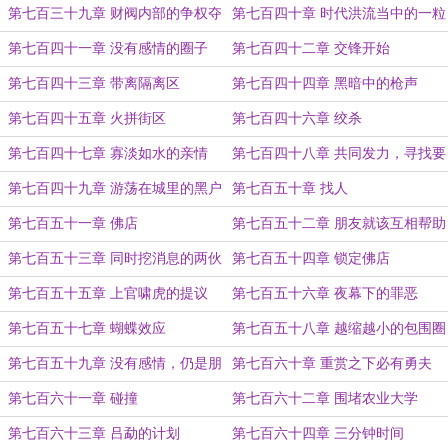
第七百三十九章 财阀内部的争权夺
第七百四十章 时代洪流当中的一粒
利
沙
第七百四十一章 没有感情的圈子
第七百四十二章 交锋开始
第七百四十三章 带离隔离区
第七百四十四章 黑暗中的枪声
第七百四十五章 火拼街区
第七百四十六章 绞杀
第七百四十七章 寡淡如水的亲情
第七百四十八章 共同发力，寻找要
犯
第七百四十九章 游荡在城里的黑户
第七百五十章 找人
第七百五十一章 佛店
第七百五十二章 朋友就该互相帮助
第七百五十三章 同时挖消息的两伙
第七百五十四章 锁定佛店
人
第七百五十五章 上官啸虎的提议
第七百五十六章 夜幕下的罪恶
第七百五十七章 蝴蝶效应
第七百五十八章 越缩越小的包围圈
第七百五十九章 没有感情，仍是朋
第七百六十章 重赏之下必有勇夫
友
第七百六十一章 碰撞
第七百六十二章 围堵农业大学
第七百六十三章 吕勐的计划
第七百六十四章 三分钟时间