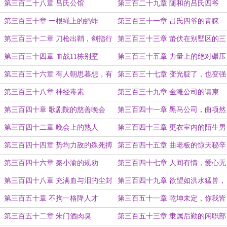
第三百二十八章 吕氏公馆
第三百二十九章 随和的吕氏四爷
第三百三十章 一根绳上的蚂蚱
第三百三十一章 吕氏四爷的青睐
第三百三十二章 刀枪出鞘，剑指行
第三百三十三章 蛰伏在别墅区的三
政区
人小组
第三百三十四章 血战11栋别墅
第三百三十五章 力量上的绝对碾压
第三百三十六章 有人朝思暮想，有
第三百三十七章 变光腚了，也变强
人畏之如虎
了
第三百三十八章 神经毒素
第三百三十九章 金滩公司的请柬
第三百四十章 歌剧院的慈善晚会
第三百四十一章 黑马公司，曲项然
第三百四十二章 晚会上的熟人
第三百四十三章 更衣室内的陌生男
人
第三百四十四章 势均力敌的殊死搏
第三百四十五章 曲老板的惊天秘辛
斗
第三百四十六章 秦小渝的规劝
第三百四十七章 人间有情，爱心无
价
第三百四十八章 充满血与泪的尘封
第三百四十九章 欲望如洪水猛兽，
往事
摧枯拉朽
第三百五十章 不拘一格降人才
第三百五十一章 乾坤未定，你我皆
是黑马
第三百五十二章 朱门酒肉臭
第三百五十三章 隶属后勤的闲职部