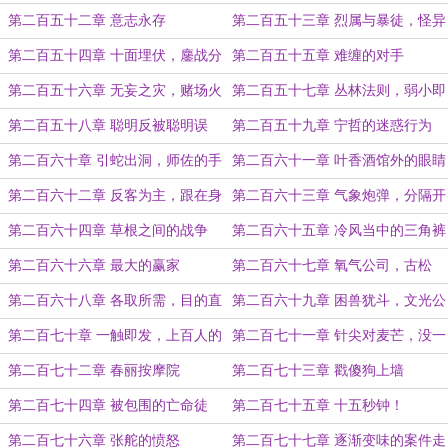
路
第二百五十二章 意志永存
第二百五十三章 烈属与暴徒，怪异
的合作
第二百五十四章 十面埋伏，鏖战分
第二百五十五章 难缠的对手
拣厂
第二百五十六章 无妄之灾，赌场火
第二百五十七章 丛林法则，弱小即
灾的受害者
为原罪
第二百五十八章 聪明反被聪明误
第二百五十九章 宁哲的迷惑行为
第二百六十章 引蛇出洞，师佐的手
第二百六十一章 叶香酒馆外的眼睛
段
第二百六十二章 反客为主，跟在身
第二百六十三章 气象炮弹，分隔开
后的尾巴
的天空
第二百六十四章 草根之间的战争
第二百六十五章 冷风当中的三角裤
衩
第二百六十六章 最大的赢家
第二百六十七章 氧气公司，古松
第二百六十八章 各取所需，目的直
第二百六十九章 困兽犹斗，文光公
白的交易
司的调动
第二百七十章 一触即发，上百人的
第二百七十一章 针尖对麦芒，没一
队伍
个好人
第二百七十二章 春丽按摩院
第二百七十三章 戳傻狗上墙
第二百七十四章 被包围的亡命徒
第二百七十五章 十五秒钟！
第二百七十六章 张舵的愤怒
第二百七十七章 逐渐变味的案件走