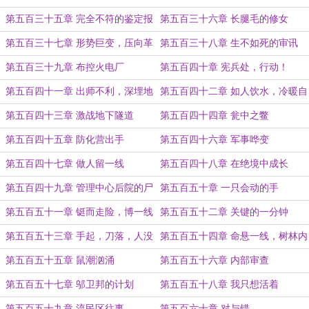
生路
逃
第五百三十五章 完全不符的鉴定报
第五百三十六章 长腿毛的修女
告
第五百三十七章 形势巨变，压向革
第五百三十八章 生不如死的审讯
命军的阴云
第五百三十九章 布控火电厂
第五百四十章 宪兵处，行动！
第五百四十一章 出师不利，深埋地
第五百四十二章 如人饮水，冷暖自
下的战士
知
第五百四十三章 激战地下隧道
第五百四十四章 瓮中之鳖
第五百四十五章 防化营出手
第五百四十六章 军事哗变
第五百四十七章 做人留一线
第五百四十八章 在绝境中成长
第五百四十九章 管理中心后院的尸
第五百五十章 一只会动的手
体
第五百五十一章 铤而走险，博一线
第五百五十二章 关键的一分钟
生机
第五百五十三章 手起，刀落，人没
第五百五十四章 命悬一线，树林内
的对手
第五百五十五章 鼠潮汹涌
第五百五十六章 内部审查
第五百五十七章 邬卫邦的计划
第五百五十八章 我只想活着
第五百五十九章 流民区往事
第五百六十章 对与错