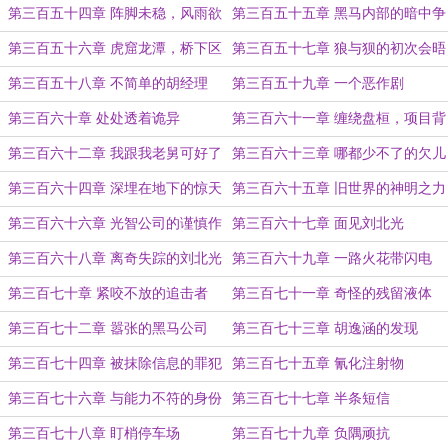
门
第三百五十四章 阵脚未稳，风雨欲
第三百五十五章 黑马内部的暗中争
来
锋
第三百五十六章 虎窟龙潭，桥下区
第三百五十七章 狼与狈的初次会晤
的腥风醎雨
第三百五十八章 不简单的胡经理
第三百五十九章 一个恶作剧
第三百六十章 处处透着诡异
第三百六十一章 缠绕盘桓，项目背
后的秘密
第三百六十二章 我跟我老舅可好了
第三百六十三章 哪都少不了的欠儿
登
第三百六十四章 深埋在地下的惊天
第三百六十五章 旧世界的神明之力
秘辛
第三百六十六章 光智公司的谨慎作
第三百六十七章 面见刘北光
风
第三百六十八章 离奇失踪的刘北光
第三百六十九章 一路火花带闪电
第三百七十章 紧咬不放的追击者
第三百七十一章 奇怪的残留液体
第三百七十二章 嚣张的黑马公司
第三百七十三章 胡逸涵的发现
第三百七十四章 被抹除信息的罪犯
第三百七十五章 氰化注射物
第三百七十六章 与能力不符的身份
第三百七十七章 半条短信
第三百七十八章 盯梢停车场
第三百七十九章 负隅顽抗