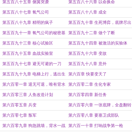
第五百八十五章 侧翼突袭
第五百八十六章 以命换命
第五百八十七章 氧气公司
第五百八十八章 成全
第五百八十九章 精明的疯子
第五百九十章 生死博弈，底牌尽出
第五百九十一章 氧气公司的秘密基
第五百九十二章 做个了断
地
第五百九十三章 核心试验区
第五百九十四章 被激活的实验体
第五百九十五章 血战实验室
第五百九十六章 变故
第五百九十七章 避无可避的一刀
第五百九十八章 意外
第五百九十九章 电梯上行，逃出生
第六百章 快要变天了
天
第六百零一章 退无可退，唯有背水
第六百零二章 生化专家
一战
第六百零三章 人鱼改造计划
第六百零四章 新任务
第六百零五章 兵变
第六百零六章 一张底牌，全盘翻转
第六百零七章 叛军
第六百零八章 要塞卫戍部队
第六百零九章 狗急跳墙，背水一战
第六百一十章 打响战争第一枪