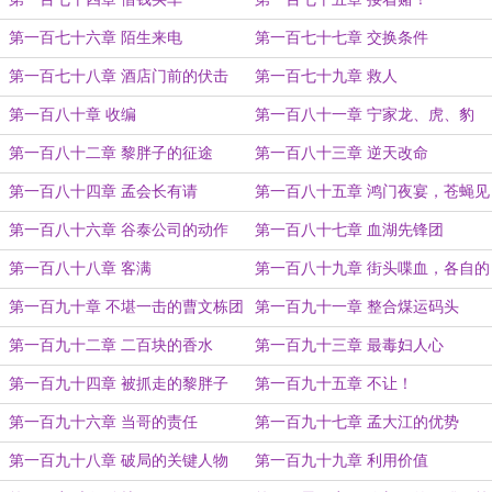
第一百七十六章 陌生来电
第一百七十七章 交换条件
第一百七十八章 酒店门前的伏击
第一百七十九章 救人
第一百八十章 收编
第一百八十一章 宁家龙、虎、豹
第一百八十二章 黎胖子的征途
第一百八十三章 逆天改命
第一百八十四章 孟会长有请
第一百八十五章 鸿门夜宴，苍蝇见
血的孟会长
第一百八十六章 谷泰公司的动作
第一百八十七章 血湖先锋团
第一百八十八章 客满
第一百八十九章 街头喋血，各自的
底牌
第一百九十章 不堪一击的曹文栋团
第一百九十一章 整合煤运码头
伙
第一百九十二章 二百块的香水
第一百九十三章 最毒妇人心
第一百九十四章 被抓走的黎胖子
第一百九十五章 不让！
第一百九十六章 当哥的责任
第一百九十七章 孟大江的优势
第一百九十八章 破局的关键人物
第一百九十九章 利用价值