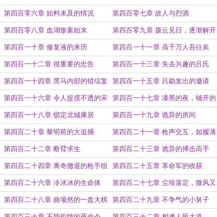
第四百零六章 始料未及的情况
第四百零七章 故人与烈酒
第四百零八章 血湖惨案始末
第四百零九章 拨云见日，逐渐解开
的谜团
第四百一十章 修复液的来历
第四百一十一章 虽千万人吾往矣
第四百一十二章 很重要的忠告
第四百一十三章 失去兴趣的吕氏
第四百一十四章 黑马内部的错综复
第四百一十五章 吕勐发出的邀请
杂
第四百一十六章 令人捉摸不透的宋
第四百一十七章 漆黑的夜，铺开的
佳
网
第四百一十八章 锁定北城康居
第四百一十九章 诡异的房间
第四百二十章 黎明前的大追捕
第四百二十一章 枪声交互，如履薄
冰
第四百二十二章 断臂求生
第四百二十三章 诡异的搏击高手
第四百二十四章 离奇撤退的枪手组
第四百二十五章 革命军的收获
织
第四百二十六章 冷冰冰的生命体
第四百二十七章 尘埃落定，微风又
起
第四百二十八章 曲项然的一盘大棋
第四百二十九章 不争气的小舅子
第四百三十章 不能拒绝的死命令
第四百三十二章 相逢人民大道