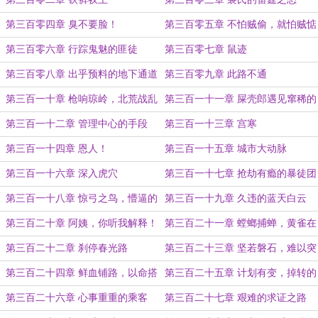
第三百零四章 臭不要脸！
第三百零五章 不怕贼偷，就怕贼惦
记！
第三百零六章 行踪鬼魅的匪徒
第三百零七章 鼠迹
第三百零八章 出乎预料的地下通道
第三百零九章 此路不通
第三百一十章 枪响琼岭，北荒战乱
第三百一十一章 屎壳郎遇见窜稀的
拉开帷幕
第三百一十二章 管理中心的手段
第三百一十三章 宫寒
第三百一十四章 恩人！
第三百一十五章 城市大动脉
第三百一十六章 深入虎穴
第三百一十七章 抢劫有瘾的暴徒团
伙
第三百一十八章 惊弓之鸟，懵逼的
第三百一十九章 久违的蓝天白云
一伙悍匪
第三百二十章 阿姨，你听我解释！
第三百二十一章 螳螂捕蝉，黄雀在
后
第三百二十二章 刹停春光路
第三百二十三章 坚若磐石，难以突
破的防御
第三百二十四章 鲜血铺路，以命搭
第三百二十五章 计划有变，掉转的
桥
枪口
第三百二十六章 心事重重的乘客
第三百二十七章 艰难的求证之路