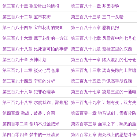
第三百八十章 张梁吐出的情报
第三百八十一章 基因实验
第三百八十二章 宝市花街
第三百八十三章 三口一头猪
第三百八十四章 宝市花街的规矩
第三百八十五章 恩将仇报
第三百八十六章 属于花街的一方江
第三百八十七章 风雪夜中的七号仓
湖
库
第三百八十八章 比死更可怕的事情
第三百八十九章 监控室里的东西
第三百九十章 灭神计划
第三百九十一章 陷入混乱的七号仓
库
第三百九十二章 驳火七号仓库
第三百九十三章 离奇失踪的上官啸
虎
第三百九十四章 宁哲的分析
第三百九十五章 刑讯高手胡逸涵
第三百九十六章 犯罪心理学
第三百九十七章 凌晨三点的一通电
话
第三百九十八章 尔虞我诈，聚焦配
第三百九十九章 计划有变，双方失
件市场
联
第四百章 激战，破袭，合围
第四百零一章 驰马试剑，雪夜攻防
第四百零二章 偷鸡不成蚀把米
第四百零三章 面罩之下，熟悉的脸
庞
第四百零四章 梦中的一汪清泉
第四百零五章 濒死线上的思想斗争