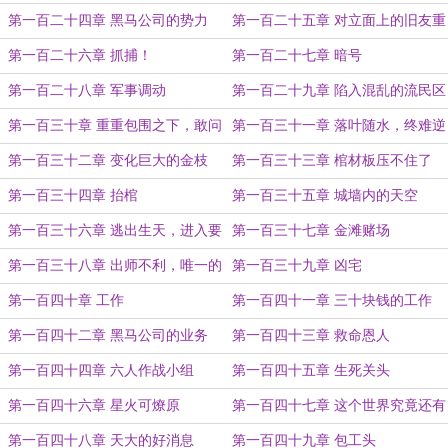
装
第一百二十四章 黑马公司的势力
第一百二十五章 对立面上的旧友重
逢
第一百二十六章 抓捕！
第一百二十七章 暗号
第一百二十八章 军事调动
第一百二十九章 陷入混乱的流民区
第一百三十章 重重包围之下，敢问
第一百三十一章 落叶随水，终难逆
路在何方
流
第一百三十二章 变化巨大的金枝
第一百三十三章 棺材板压不住了
第一百三十四章 抬棺
第一百三十五章 城墙内的天空
第一百三十六章 逃出生天，进入要
第一百三十七章 金滩赌场
塞的流民
第一百三十八章 出师不利，唯一的
第一百三十九章 凶宅
关系失联
第一百四十章 工作
第一百四十一章 三十块钱的工作
第一百四十二章 黑马公司的业务
第一百四十三章 救命恩人
第一百四十四章 六人作战小组
第一百四十五章 生死关头
第一百四十六章 星火可燎原
第一百四十七章 这个世界究竟还有
多少秘密
第一百四十八章 天大的好消息
第一百四十九章 包工头