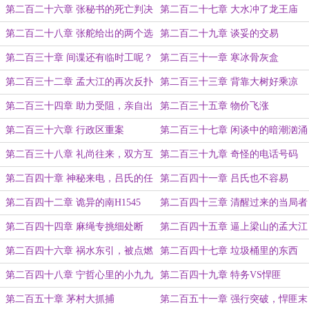
的抓捕
第二百二十六章 张秘书的死亡判决
第二百二十七章 大水冲了龙王庙
第二百二十八章 张舵给出的两个选
第二百二十九章 谈妥的交易
择
第二百三十章 间谍还有临时工呢？
第二百三十一章 寒冰骨灰盒
第二百三十二章 孟大江的再次反扑
第二百三十三章 背靠大树好乘凉
第二百三十四章 助力受阻，亲自出
第二百三十五章 物价飞涨
手的老鲍
第二百三十六章 行政区重案
第二百三十七章 闲谈中的暗潮汹涌
第二百三十八章 礼尚往来，双方互
第二百三十九章 奇怪的电话号码
赠的礼物
第二百四十章 神秘来电，吕氏的任
第二百四十一章 吕氏也不容易
务通告
第二百四十二章 诡异的南H1545
第二百四十三章 清醒过来的当局者
第二百四十四章 麻绳专挑细处断
第二百四十五章 逼上梁山的孟大江
第二百四十六章 祸水东引，被点燃
第二百四十七章 垃圾桶里的东西
的怒火
第二百四十八章 宁哲心里的小九九
第二百四十九章 特务VS悍匪
第二百五十章 茅村大抓捕
第二百五十一章 强行突破，悍匪末