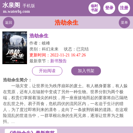
水泉阁
手机版
临时
登录
注册
书架
m.waterlq.com
浩劫余生
返回
菜单
浩劫余生
作者：岐峰
类别：科幻未来
状态：已完结
更新时间：2022-11-21 16:47:26
最新章节：
新书预告
开始阅读
加入书架
浩劫余生简介：
一场灾变，让世界沦为秩序崩坏的废土。有人栖身要塞，有人躲
在荒原，还有人在辐射中变成了另外一种生物。世界分割为两个极
端，权贵们掌握着顶尖的科技，用一座座拔地而起的要塞将自己隔绝
在乱世之外。易子而食，危机四伏的流民区内，一名迫于生计的猎
人，为了度过即将到来的凛冬，走向了一条披荆斩棘的道路。在这艰
险混乱的世道当中，一群草根出身的生死兄弟，逐渐让世界为之颤
抖。...