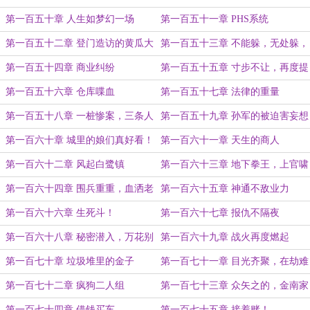
第一百五十章 人生如梦幻一场
第一百五十一章 PHS系统
第一百五十二章 登门造访的黄瓜大
第一百五十三章 不能躲，无处躲，
王
也没想躲
第一百五十四章 商业纠纷
第一百五十五章 寸步不让，再度提
高的薪酬
第一百五十六章 仓库喋血
第一百五十七章 法律的重量
第一百五十八章 一桩惨案，三条人
第一百五十九章 孙军的被迫害妄想
命
症
第一百六十章 城里的娘们真好看！
第一百六十一章 天生的商人
第一百六十二章 风起白鹭镇
第一百六十三章 地下拳王，上官啸
虎！
第一百六十四章 围兵重重，血洒老
第一百六十五章 神通不敌业力
糖厂
第一百六十六章 生死斗！
第一百六十七章 报仇不隔夜
第一百六十八章 秘密潜入，万花别
第一百六十九章 战火再度燃起
墅区
第一百七十章 垃圾堆里的金子
第一百七十一章 目光齐聚，在劫难
逃的于庆
第一百七十二章 疯狗二人组
第一百七十三章 众矢之的，金南家
园
第一百七十四章 借钱买车
第一百七十五章 接着赌！