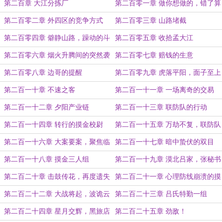
第二百章 大江分拣厂
第二百零一章 做你想做的，错了算
我的！
第二百零二章 外四区的竞争方式
第二百零三章 山路堵截
第二百零四章 僻静山路，躁动的斗
第二百零五章 收拾孟大江
争
第二百零六章 烟火升腾间的突然袭
第二百零七章 赔钱的生意
击
第二百零八章 边哥的提醒
第二百零九章 虎落平阳，面子至上
的鲍文光
第二百一十章 不速之客
第二百一十一章 一场离奇的交易
第二百一十二章 夕阳产业链
第二百一十三章 联防队的行动
第二百一十四章 转行的摸金校尉
第二百一十五章 万劫不复，联防队
的抓捕
第二百一十六章 大案要案，聚焦临
第二百一十七章 暗中蛰伏的双目
江墅
第二百一十八章 摸金三人组
第二百一十九章 漠北吕家，张秘书
第二百二十章 击鼓传花，再度遗失
第二百二十一章 心理防线崩溃的摸
的玉佩
金校尉
第二百二十二章 大战将起，波诡云
第二百二十三章 吕氏特勤一组
谲
第二百二十四章 星月交辉，黑旅店
第二百二十五章 劲敌！