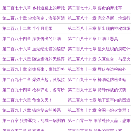
向
第二百七十八章 乡村道路上的摩托
第二百七十九章 要命的摩托车
车
第二百八十章 尘埃落定，海晏河清
第二百八十一章 完全垄断，垃圾行
业的霸主
第二百八十二章 半个月期限
第二百八十三章 新出现的神秘组织
第二百八十四章 深夜传出的巨响
第二百八十五章 巨响且恶臭
第二百八十六章 血湖纪念馆的秘密
第二百八十七章 星火组织的疯狂计
划
第二百八十八章 随波逐流的无根浮
第二百八十九章 东区集合，与星火
萍
组织的合作
第二百九十章 剑拔弩张，鏖战即将
第二百九十一章 埋伏在边检站外
开始
第二百九十二章 爆炸声起，激战拉
第二百九十三章 枪响边防检查站
开帷幕
第二百九十四章 枪林弹雨，各有所
第二百九十五章 特种作战的优势
求的混战
第二百九十六章 龟命关天！
第二百九十七章 地下监牢内的围追
堵截
第二百九十八章 错综复杂的关系
第二百九十九章 突围与炮火集群！
第三百章 狼奔冢突，乱成一锅粥的
第三百零一章 细节处验人品，患难
边防营地
时见真情
第三百零二章 铁裤衩王
第三百零三章 裴氏的雷霆之怒