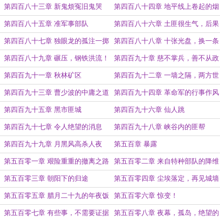
第四百八十三章 新鬼烦冤旧鬼哭
第四百八十四章 地平线上卷起的烟
尘
第四百八十五章 准军事部队
第四百八十六章 土匪很生气，后果
很严重
第四百八十七章 独眼龙的孤注一掷
第四百八十八章 十张光盘，换一条
生路
第四百八十九章 碾压，钢铁洪流！
第四百九十章 慈不掌兵，善不从政
第四百九十一章 秋林矿区
第四百九十二章 一墙之隔，两方世
界
第四百九十三章 曹少波的中庸之道
第四百九十四章 革命军的行事作风
第四百九十五章 黑市匪城
第四百九十六章 仙人跳
第四百九十七章 令人绝望的消息
第四百九十八章 峡谷内的匪帮
第四百九十九章 月黑风高杀人夜
第五百章 暴露
第五百零一章 艰险重重的撤离之路
第五百零二章 来自特种部队的降维
打击
第五百零三章 朝阳下的归途
第五百零四章 尘埃落定，再见城墙
第五百零五章 腊月二十九的年夜饭
第五百零六章 惊变！
第五百零七章 有些事，不需要证据
第五百零八章 夜幕，孤岛，绝望的