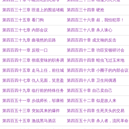
第四百三十三章 匝道上的围追堵截
第四百三十四章 硬抢
第四百三十五章 看门狗
第四百三十六章 叔，我怕犯罪！
第四百三十七章 内部会议
第四百三十八章 杀人诛心
第四百三十九章 曲项然的后路
第四百四十章 成文翰的反击
第四百四十一章 反咬一口
第四百四十二章 功臣安顿研讨会
第四百四十三章 彻底变味的职务调
第四百四十四章 蝗虫飞过玉米地
动
第四百四十五章 走马上任，前往城
第四百四十六章 小圈子的内部会议
外的调令
第四百四十七章 仇人见面，笑意盈
第四百四十八章 卫生间偶遇
盈
第四百四十九章 临行前的特殊任务
第四百五十章 自己卖自己
第四百五十一章 步战师长，邬康裕
第四百五十二章 似是故人来
第四百五十三章 突如其来的爆炸
第四百五十四章 生死关头的交易
第四百五十五章 激战黑马酒店
第四百五十六章 杀人者，流民革命