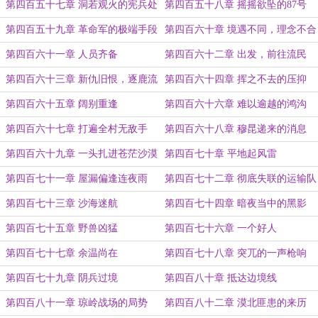
军！
第四百五十七章 洞若观火的宪兵处
第四百五十八章 摇摇欲坠的87号
长
第四百五十九章 革命军的极端手段
第四百六十章 境遇不同，理念不合
第四百六十一章 人员齐备
第四百六十二章 出发，前往流民
区！
第四百六十三章 新仇旧恨，逐鹿流
第四百六十四章 挥之不去的压抑
民区
第四百六十五章 阔别重逢
第四百六十六章 难以逾越的鸿沟
第四百六十七章 打遍全村无敌手
第四百六十八章 穆昆递来的消息
第四百六十九章 一头扎进苍茫沙漠
第四百七十章 平地起风雷
第四百七十一章 屋漏偏逢连夜雨
第四百七十二章 彻底失联的运输队
第四百七十三章 沙海迷航
第四百七十四章 暗夜当中的黑影
第四百七十五章 野兽凶猛
第四百七十六章 一个好人
第四百七十七章 余温尚在
第四百七十八章 突兀的一声枪响
第四百七十九章 阴兵过境
第四百八十章 抵达边境线
第四百八十一章 琼岭战场的局势
第四百八十二章 漠北匪患的来历