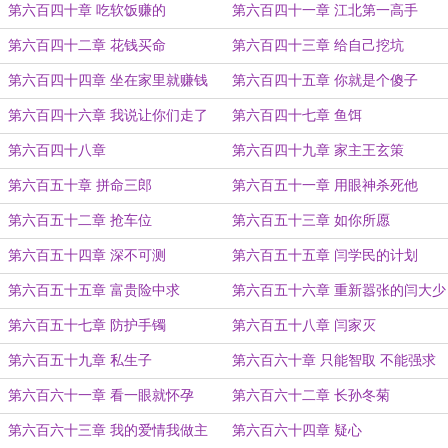
报
第六百四十章 吃软饭赚的
第六百四十一章 江北第一高手
第六百四十二章 花钱买命
第六百四十三章 给自己挖坑
第六百四十四章 坐在家里就赚钱
第六百四十五章 你就是个傻子
第六百四十六章 我说让你们走了
第六百四十七章 鱼饵
吗？
第六百四十八章
第六百四十九章 家主王玄策
第六百五十章 拼命三郎
第六百五十一章 用眼神杀死他
第六百五十二章 抢车位
第六百五十三章 如你所愿
第六百五十四章 深不可测
第六百五十五章 闫学民的计划
第六百五十五章 富贵险中求
第六百五十六章 重新嚣张的闫大少
第六百五十七章 防护手镯
第六百五十八章 闫家灭
第六百五十九章 私生子
第六百六十章 只能智取 不能强求
第六百六十一章 看一眼就怀孕
第六百六十二章 长孙冬菊
第六百六十三章 我的爱情我做主
第六百六十四章 疑心