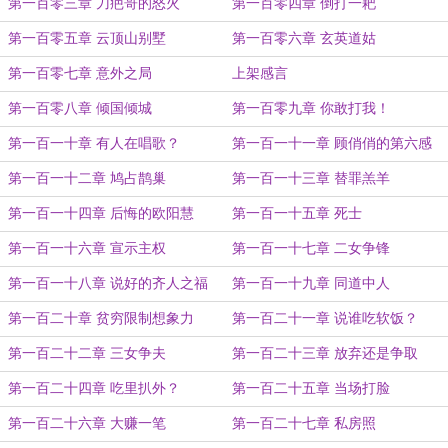
第一百零三章 刀疤哥的怒火
第一百零四章 倒打一耙
第一百零五章 云顶山别墅
第一百零六章 玄英道姑
第一百零七章 意外之局
上架感言
第一百零八章 倾国倾城
第一百零九章 你敢打我！
第一百一十章 有人在唱歌？
第一百一十一章 顾俏俏的第六感
第一百一十二章 鸠占鹊巢
第一百一十三章 替罪羔羊
第一百一十四章 后悔的欧阳慧
第一百一十五章 死士
第一百一十六章 宣示主权
第一百一十七章 二女争锋
第一百一十八章 说好的齐人之福
第一百一十九章 同道中人
呢？
第一百二十章 贫穷限制想象力
第一百二十一章 说谁吃软饭？
第一百二十二章 三女争夫
第一百二十三章 放弃还是争取
第一百二十四章 吃里扒外？
第一百二十五章 当场打脸
第一百二十六章 大赚一笔
第一百二十七章 私房照