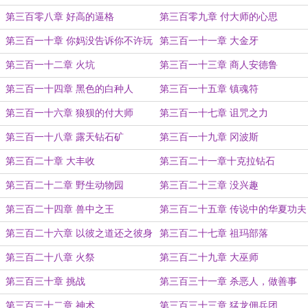
第三百零八章 好高的逼格
第三百零九章 付大师的心思
第三百一十章 你妈没告诉你不许玩
第三百一十一章 大金牙
火吗
第三百一十二章 火坑
第三百一十三章 商人安德鲁
第三百一十四章 黑色的白种人
第三百一十五章 镇魂符
第三百一十六章 狼狈的付大师
第三百一十七章 诅咒之力
第三百一十八章 露天钻石矿
第三百一十九章 冈波斯
第三百二十章 大丰收
第三百二十一章十克拉钻石
第三百二十二章 野生动物园
第三百二十三章 没兴趣
第三百二十四章 兽中之王
第三百二十五章 传说中的华夏功夫
第三百二十六章 以彼之道还之彼身
第三百二十七章 祖玛部落
第三百二十八章 火祭
第三百二十九章 大巫师
第三百三十章 挑战
第三百三十一章 杀恶人，做善事
第三百三十二章 神术
第三百三十三章 猛龙佣兵团