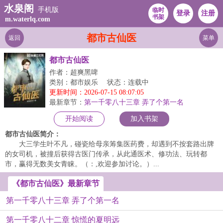
水泉阁
手机版
临时
登录
注册
书架
m.waterlq.com
都市古仙医
返回
菜单
都市古仙医
作者：超爽黑啤
类别：都市娱乐
状态：连载中
更新时间：2026-07-15 08:07:05
最新章节：
第一千零八十三章 弄了个第一名
开始阅读
加入书架
都市古仙医简介：
大三学生叶不凡，碰瓷给母亲筹集医药费，却遇到不按套路出牌
的女司机，被撞后获得古医门传承，从此通医术、修功法、玩转都
市，赢得无数美女青睐。（：,欢迎参加讨论。）...
《都市古仙医》最新章节
第一千零八十三章 弄了个第一名
第一千零八十二章 惊慌的夏明远