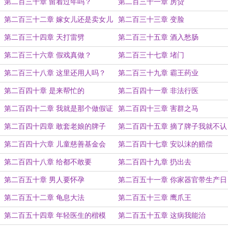
第二百三十章 留着过年吗？
第二百三十一章 房贷
第二百三十二章 嫁女儿还是卖女儿
第二百三十三章 变脸
第二百三十四章 天打雷劈
第二百三十五章 酒入愁肠
第二百三十六章 假戏真做？
第二百三十七章 堵门
第二百三十八章 这里还用人吗？
第二百三十九章 霸王药业
第二百四十章 是来帮忙的
第二百四十一章 非法行医
第二百四十二章 我就是那个做假证
第二百四十三章 害群之马
的
第二百四十四章 敢套老娘的牌子
第二百四十五章 摘了牌子我就不认
识你？
第二百四十六章 儿童慈善基金会
第二百四十七章 安以沫的赔偿
第二百四十八章 给都不敢要
第二百四十九章 扔出去
第二百五十章 男人要怀孕
第二百五十一章 你家器官带生产日
期的？
第二百五十二章 龟息大法
第二百五十三章 鹰爪王
第二百五十四章 年轻医生的楷模
第二百五十五章 这病我能治