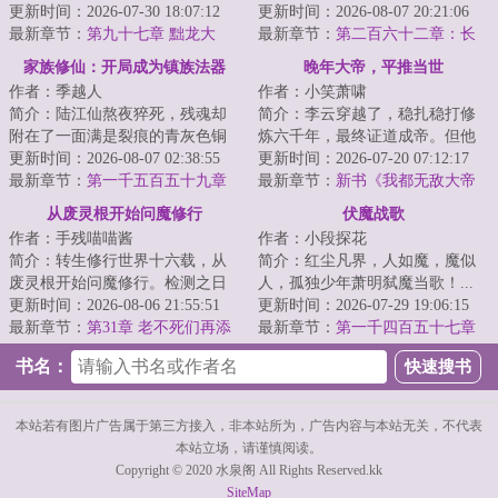
所其无逸。这是一个土著主角的
更新时间：2026-07-30 18:07:12
怎么什么都没做？”“灵石矿脉挖了
更新时间：2026-08-07 20:21:06
穿越者老爷爷苏...
最新章节：
第九十七章 黜龙大
吗？”“...
最新章节：
第二百六十二章：长
愿，八面围杀
福镇。（第二更！）
家族修仙：开局成为镇族法器
晚年大帝，平推当世
作者：季越人
作者：小笑萧啸
简介：陆江仙熬夜猝死，残魂却
简介：李云穿越了，稳扎稳打修
附在了一面满是裂痕的青灰色铜
炼六千年，最终证道成帝。但他
镜上，飘落到了浩瀚无垠的修仙
更新时间：2026-08-07 02:38:55
是一个很平庸的大帝。平不掉禁
更新时间：2026-07-20 07:12:17
世界。凶险难测...
最新章节：
第一千五百五十九章
区，打不穿仙域...
最新章节：
新书《我都无敌大帝
明川
了，还要短板补强？》
从废灵根开始问魔修行
伏魔战歌
作者：手残喵喵酱
作者：小段探花
简介：转生修行世界十六载，从
简介：红尘凡界，人如魔，魔似
废灵根开始问魔修行。检测之日
人，孤独少年萧明弑魔当歌！...
灵根落于五等，今生难以突破练
更新时间：2026-08-06 21:55:51
更新时间：2026-07-29 19:06:15
气中期，仙门不...
最新章节：
第31章 老不死们再添
最新章节：
第一千四百五十七章
火、百仙陨落
飞越第五牢狱（大结局）
书名：
本站若有图片广告属于第三方接入，非本站所为，广告内容与本站无关，不代表
本站立场，请谨慎阅读。
Copyright © 2020 水泉阁 All Rights Reserved.kk
SiteMap