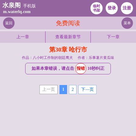
水泉阁
手机版
临时
登录
注册
书架
m.waterlq.com
免费阅读
返回
菜单
上一章
查看最新章节
下一章
第30章 呛行市
作品：八小时工作制的朝廷鹰犬
作者：乐事薯片黄瓜味
如果本章错误，请点击
报错
10秒纠正
上一页
1
2
下—页