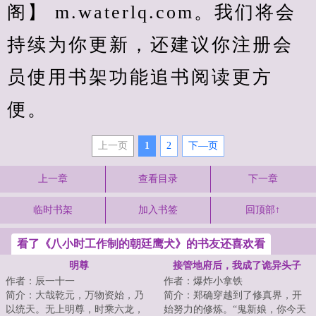
阁】 m.waterlq.com。我们将会
持续为你更新，还建议你注册会
员使用书架功能追书阅读更方
便。
上一页
1
2
下—页
上一章
查看目录
下一章
临时书架
加入书签
回顶部↑
看了《八小时工作制的朝廷鹰犬》的书友还喜欢看
明尊
接管地府后，我成了诡异头子
作者：辰一十一
作者：爆炸小拿铁
简介：大哉乾元，万物资始，乃
简介：郑确穿越到了修真界，开
以统天。无上明尊，时乘六龙，
始努力的修炼。“鬼新娘，你今天