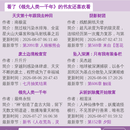
看了《领先人类一千年》的书友还喜欢看
天灾第十年跟我去种田
阴影财团
作者：南极蓝
作者：残酷厕纸天使
简介：熬过核污染水排海、全蓝
简介：超凡浓度为零的牍灵星，
星火山大爆发和伽马射线暴之后
连续经历第一次魔力复苏，与第
的天灾第十年，夏青昂首挺胸走
更新时间：2026-08-07 06:11:40
二次魔幻工业革命的大失败后，
更新时间：2026-08-07 02:47:31
出安全区。谁都...
最新章节：
第2091章 人狼猴熊会
再度掀起第三轮...
最新章节：
第569章 来自【莲花
议3
宫】的技术指导
废土边境检查官
坠入深渊：只有我有装备栏
作者：斤斤斤
作者：吴杰超
简介：穿越到感染体肆虐、天灾
简介：地球被深渊捕获，以各个
不断的废土，程野成为了幸福城
居民区为基点分散坠入深渊艰难
的边境检查官。每一个想要加入
更新时间：2026-08-06 20:47:43
求生，幸存者一边要面对深渊的
更新时间：2026-08-06 17:20:26
幸福城的幸存者...
最新章节：
七月抽奖结果
恶劣环境，一边...
最新章节：
第606章 触须
领先人类一千年
从斩妖除魔开始致富
作者：最终永恒
作者：相濡沫
简介：“神”创造了盘古大陆，留下
简介：人神仙佛争世，妖魔诡怪
无数文明遗迹，散播海量天材地
横行。不见菩萨行善果，唯有恶
宝。当人类满怀雄心壮志，意图
更新时间：2026-07-27 16:06:38
魔在人间。斩尽妖魔乾坤净，浮
更新时间：2026-08-07 01:59:32
闯荡盘古大...
最新章节：
新书《人在荒岛，灵
屠九天神鬼惊。...
最新章节：
第152章 夕阳
气怎么复苏了？》以及515打折活