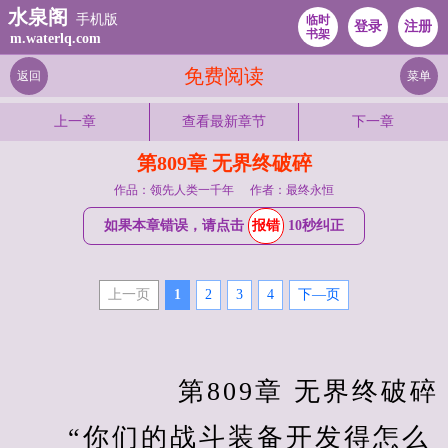
水泉阁
手机版
临时
登录
注册
书架
m.waterlq.com
免费阅读
返回
菜单
上一章
查看最新章节
下一章
第809章 无界终破碎
作品：领先人类一千年
作者：最终永恒
如果本章错误，请点击
报错
10秒纠正
上一页
1
2
3
4
下—页
　　		第809章 无界终破碎
　　“你们的战斗装备开发得怎么