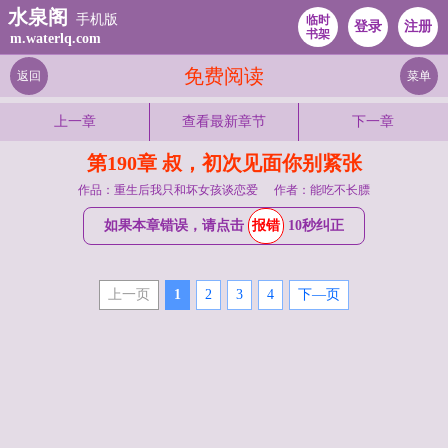
水泉阁
手机版
临时
登录
注册
书架
m.waterlq.com
免费阅读
返回
菜单
上一章
查看最新章节
下一章
第190章 叔，初次见面你别紧张
作品：重生后我只和坏女孩谈恋爱
作者：能吃不长膘
如果本章错误，请点击
报错
10秒纠正
上一页
1
2
3
4
下—页