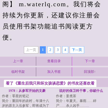
阁】 m.waterlq.com。我们将会
持续为你更新，还建议你注册会
员使用书架功能追书阅读更方
便。
上一页
1
2
3
4
下—页
上一章
查看目录
下一章
临时书架
加入书签
回顶部↑
看了《重生后我只和坏女孩谈恋爱》的书友还喜欢看
1978：从参军开始的文豪
说好的保卫科干事，你破什么
作者：零星的笔记
作者：姜煮茶
案？
简介：重回年的农村，年满十八
简介：年夏天。暴雨……碎
岁的原主入伍参军，即将成为了
尸……杀人凶手……...