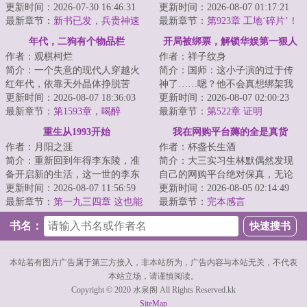
军队中的一员。等着周旭重生过
更新时间：2026-07-30 16:46:31
更新时间：2026-08-07 01:17:21
来的时候，手里...
最新章节：
新书已发，兵贵神速
最新章节：
第923章 工地‘碎片’！
年代，二狗有个物品栏
开局被绑票，解锁华娱第一狠人
作者：观棋柯烂
作者：祥子纹身
简介：一个失意的现代人穿越火
简介：国师：这小子演的过于传
红年代，依靠天外晶体挣脱苦
神了……嗯？他不会真想绑架我
难，拥抱幸福，享受美好人生的
更新时间：2026-08-07 18:36:03
吧？！诗人：什么意思？绑我摄
更新时间：2026-08-07 02:00:23
故事。...
最新章节：
第1593章，喝醉
影干嘛！该绑架...
最新章节：
第522章 证明
重生从1993开始
我在网购平台薅的全是真货
作者：月阳之涯
作者：杯盏长生酒
简介：重新回到年得李东陵，准
简介：大三实习生林默偶然发现
备开启新的生活，这一世的李东
自己的网购平台绝对保真，无论
陵，决定过好自己的生活，也要
更新时间：2026-08-07 11:56:59
购买什么，都与商品介绍完全相
更新时间：2026-08-05 02:14:49
做自己想做的事...
最新章节：
第一九三四章 这也能
符，一下子就打...
最新章节：
完本感言
翻盘？！
书名：
本站若有图片广告属于第三方接入，非本站所为，广告内容与本站无关，不代表
本站立场，请谨慎阅读。
Copyright © 2020 水泉阁 All Rights Reserved.kk
SiteMap