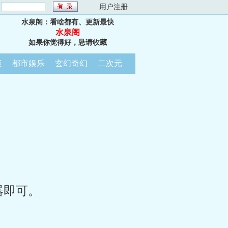
：
用户注册
水泉阁：看啥都有、更新最快
水泉阁
如果你觉得好，恳请收藏
疑
都市娱乐
玄幻奇幻
二次元
器即可。