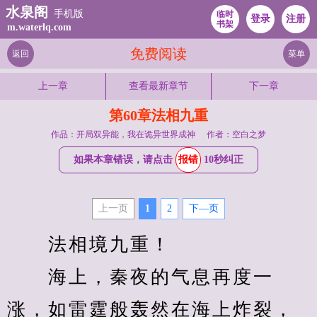
水泉阁
手机版
临时
登录
注册
书架
m.waterlq.com
免费阅读
返回
菜单
上一章
查看最新章节
下一章
第60章法相九重
作品：开局双异能，我在诡异世界成神
作者：空白之梦
如果本章错误，请点击
报错
10秒纠正
上一页
1
2
下—页
　　法相境九重！
　　海上，秦夜的气息再度一
涨，如雷霆般轰然在海上炸裂，