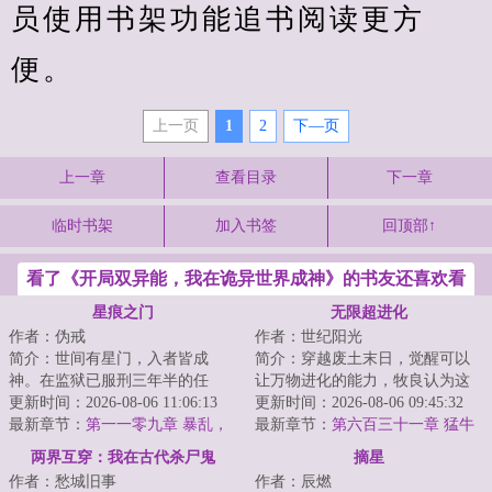
员使用书架功能追书阅读更方
便。
上一页
1
2
下—页
上一章
查看目录
下一章
临时书架
加入书签
回顶部↑
看了《开局双异能，我在诡异世界成神》的书友还喜欢看
星痕之门
无限超进化
作者：伪戒
作者：世纪阳光
简介：世间有星门，入者皆成
简介：穿越废土末日，觉醒可以
神。在监狱已服刑三年半的任
让万物进化的能力，牧良认为这
也，突然被一位神秘人接见。对
更新时间：2026-08-06 11:06:13
很刑，日子越来越有判头了。一
更新时间：2026-08-06 09:45:32
方说：“如果你愿意...
最新章节：
第一一零九章 暴乱，
棵草，被他进化...
最新章节：
第六百三十一章 猛牛
灯下黑之计
冲撞
两界互穿：我在古代杀尸鬼
摘星
作者：愁城旧事
作者：辰燃