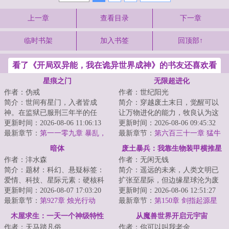
上一章
查看目录
下一章
临时书架
加入书签
回顶部↑
看了《开局双异能，我在诡异世界成神》的书友还喜欢看
星痕之门
无限超进化
作者：伪戒
作者：世纪阳光
简介：世间有星门，入者皆成
简介：穿越废土末日，觉醒可以
神。在监狱已服刑三年半的任
让万物进化的能力，牧良认为这
也，突然被一位神秘人接见。对
更新时间：2026-08-06 11:06:13
很刑，日子越来越有判头了。一
更新时间：2026-08-06 09:45:32
方说：“如果你愿意...
最新章节：
第一一零九章 暴乱，
棵草，被他进化...
最新章节：
第六百三十一章 猛牛
灯下黑之计
冲撞
暗体
废土暴兵：我靠生物装甲横推星
作者：沣水森
作者：无闲无钱
际
简介：题材：科幻、悬疑标签：
简介：遥远的未来，人类文明已
爱情、科技、星际元素：硬核科
扩张至星际，但边缘星球沦为废
幻、凄美爱情、悬疑跌宕、军事
更新时间：2026-08-07 17:03:20
土。铁锈星是一颗被辐射与矿渣
更新时间：2026-08-06 12:51:27
战争、外星入侵...
最新章节：
第927章 烛光行动
覆盖的矿业星球...
最新章节：
第150章 剑指起源星
（上）
木屋求生：一天一个神级特性
从魔兽世界开启元宇宙
作者：天马踏凡俗
作者：你可以叫我老金