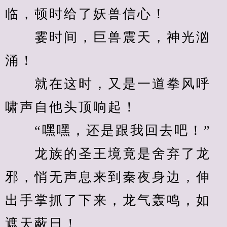
临，顿时给了妖兽信心！
　　霎时间，巨兽震天，神光汹
涌！
　　就在这时，又是一道拳风呼
啸声自他头顶响起！
　　“嘿嘿，还是跟我回去吧！”
　　龙族的圣王境竟是舍弃了龙
邪，悄无声息来到秦夜身边，伸
出手掌抓了下来，龙气轰鸣，如
遮天蔽日！