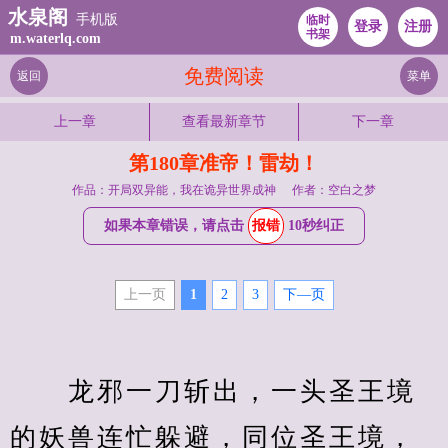
水泉阁
手机版
临时
登录
注册
书架
m.waterlq.com
免费阅读
返回
菜单
上一章
查看最新章节
下一章
第180章准帝！雷劫！
作品：开局双异能，我在诡异世界成神
作者：空白之梦
如果本章错误，请点击
报错
10秒纠正
上一页
1
2
3
下—页
　　龙邪一刀斩出，一头圣王境
的妖兽连忙躲避，同位圣王境，