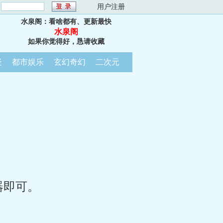
：
用户注册
水泉阁：看啥都有、更新最快
水泉阁
如果你觉得好，恳请收藏
疑
都市娱乐
玄幻奇幻
二次元
器即可。