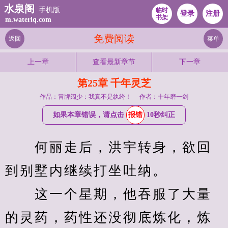
水泉阁
手机版
临时
登录
注册
书架
m.waterlq.com
免费阅读
返回
菜单
上一章
查看最新章节
下一章
第25章 千年灵芝
作品：冒牌阔少：我真不是纨绔！
作者：十年磨一剑
如果本章错误，请点击
报错
10秒纠正
　　何丽走后，洪宇转身，欲回
到别墅内继续打坐吐纳。
　　这一个星期，他吞服了大量
的灵药，药性还没彻底炼化，炼