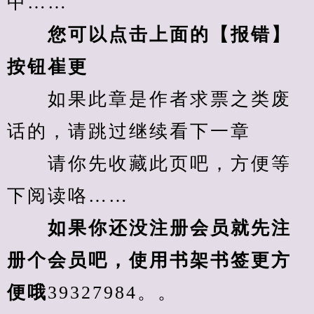
中……
您可以点击上面的【报错】
按钮崔更
　　如果此章是作者求票之类废
话的，请跳过继续看下一章
　　请你先收藏此页吧，方便等
下阅读咯……
　　如果你还没注册会员就先注
册个会员吧，使用书架书签更方
便哦
39327984。。